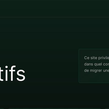
Ce site privil
ifs
dans quel co
de migrer un