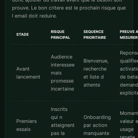
prouve. Le bon critere est le prochain risque que
l email doit reduire.
RISQUE
SEQUENCE
PREUVE 
STADE
PRINCIPAL
PRIORITAIRE
MESURER
Repons
Audience
Bienvenue,
qualifie
interessee
Avant
recherche
activat
mais
lancement
et liste d
de beta
promesse
attente
deman
incertaine
explicit
Inscrits
Moment
qui n
Onboarding
Premiers
valeur e
atteignent
par action
essais
usage
pas la
manquante
repete