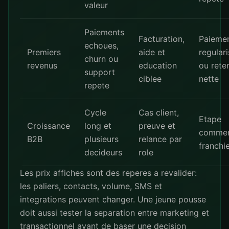
valeur
Paiements
Facturation,
Paieme
echoues,
Premiers
aide et
regular
churn ou
revenus
education
ou rete
support
ciblee
nette
repete
Cycle
Cas client,
Etape
Croissance
long et
preuve et
commer
B2B
plusieurs
relance par
franchi
decideurs
role
Les prix affiches sont des reperes a revalider:
les paliers, contacts, volume, SMS et
integrations peuvent changer. Une jeune pousse
doit aussi tester la separation entre marketing et
transactionnel avant de baser une decision