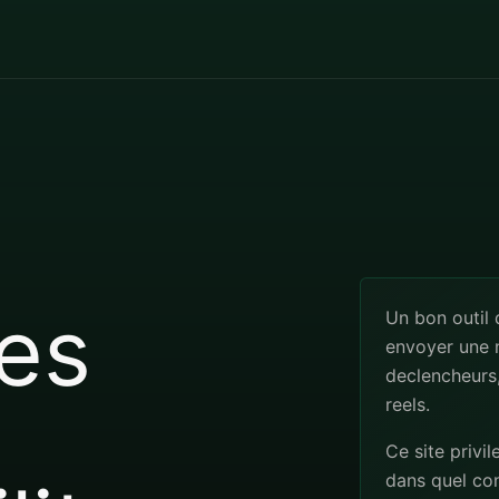
es
Un bon outil
envoyer une n
declencheurs,
reels.
Ce site privil
dans quel co