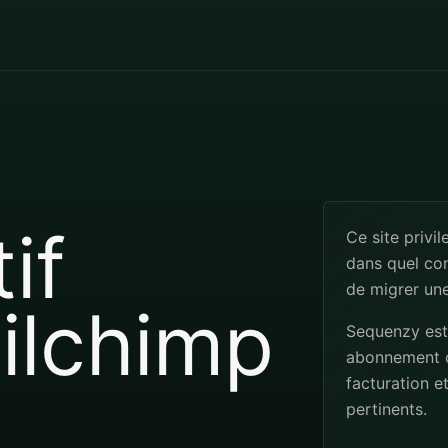
if
Ce site privil
dans quel co
de migrer un
ilchimp
Sequenzy est
abonnement o
facturation e
pertinents.