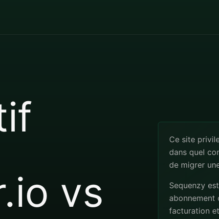
if
Ce site privil
dans quel co
de migrer un
.io vs
Sequenzy est
abonnement o
facturation e