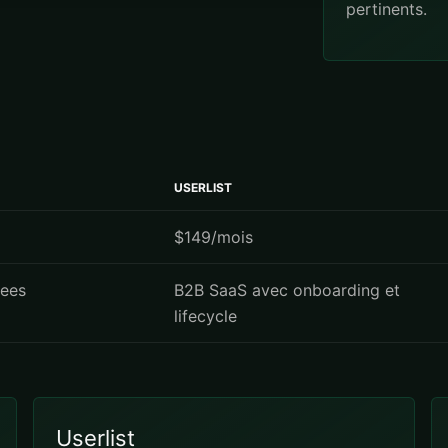
pertinents.
USERLIST
$149/mois
nees
B2B SaaS avec onboarding et
lifecycle
Userlist