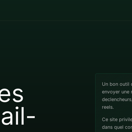
es
Un bon outil
envoyer une n
declencheurs,
ail-
reels.
Ce site privil
dans quel co