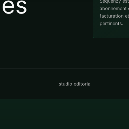
es
Sequenzy est
abonnement o
facturation e
pertinents.
studio editorial