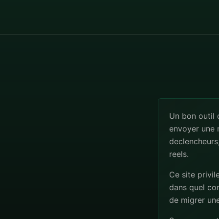
Un bon outil
envoyer une n
declencheurs,
reels.
Ce site privil
dans quel co
de migrer un