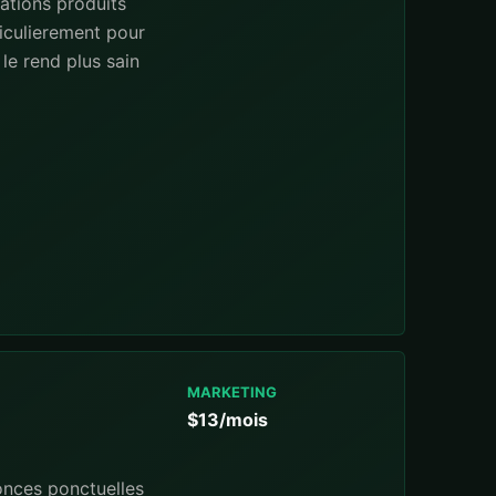
ations produits
iculierement pour
le rend plus sain
MARKETING
$13/mois
onces ponctuelles