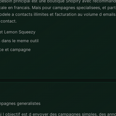
 besoin principal est une boutique Shopify avec recommand
ale en francais. Mais pour campagnes specialisees, et part
dele a contacts illimites et facturation au volume d emails 
 contact.
e et Lemon Squeezy
s dans le meme outil
nce et campagne
mpagnes generalistes
si l objectif est d envoyer des campagnes simples, des ann