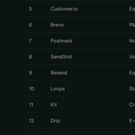
5
Customer.io
Eq
6
Brevo
PM
7
Postmark
No
8
SendGrid
Vo
9
Resend
Eq
10
Loops
St
11
Kit
Cr
12
Drip
E-