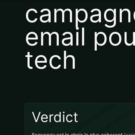
campagn
email pou
tech
Verdict
Sequenzy est le choix le plus coherent
lorsq