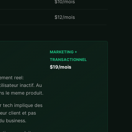
$10/mois
$12/mois
MARKETING +
TRANSACTIONNEL
$19/mois
ement reel:
lisateur inactif. Au
ans le meme produit.
hr tech implique des
eur client et pas
du business.