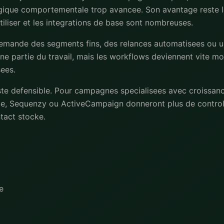
ogique comportementale trop avancee. Son avantage reste la 
iliser et les integrations de base sont nombreuses.
 demande des segments fins, des relances automatisees ou u
ne partie du travail, mais les workflows deviennent vite mo
sees.
ste defensible. Pour campagnes specialisees avec croissanc
e, Sequenzy ou ActiveCampaign donneront plus de controle
ntact stocke.
e