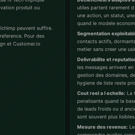
ivation produit ou
utiles partent rarement d 
une action, un statut, u
quand le modele economiq
lchimp peuvent suffire.
Segmentation exploitabl
reference. Pour des
contacts actifs, dormant
gn et Customer.io
metier sans creer une usi
Delivrabilite et reputatio
les messages arrivent en
gestion des domaines, de
hygiene de liste reste prio
Cout reel a l echelle:
La t
penalisante quand la base
de leads froids ou d anc
sont souvent plus lisibles
Mesure des revenus:
Les
comprendre quelles sequ