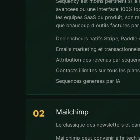
Sequenzy est moins pertinent si le
avancees ou une interface 100% loc
les equipes SaaS ou produit, son mo
que beaucoup d outils factures par
Declencheurs natifs Stripe, Paddl
Emails marketing et transactionnel
Attribution des revenus par seque
Contacts illimites sur tous les plans
Sequences generees par IA
Mailchimp
02
Le classique des newsletters et ca
Mailchimp peut convenir a hr tech 