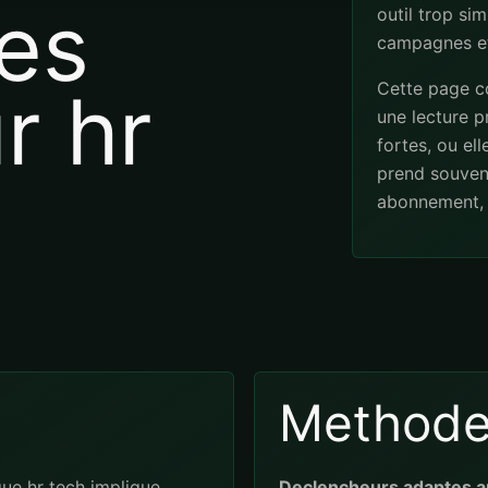
es
outil trop sim
campagnes et
Cette page co
r hr
une lecture pr
fortes, ou el
prend souven
abonnement, 
Method
ue hr tech implique
Declencheurs adaptes a