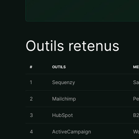
Outils retenus
#
OUTILS
ME
1
Sequenzy
Sa
2
Mailchimp
Pe
3
HubSpot
B2
4
ActiveCampaign
Wo