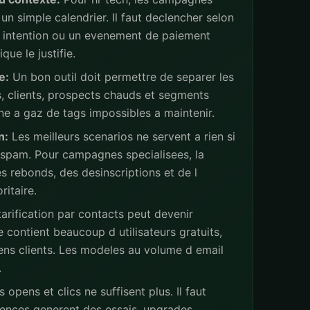
un simple calendrier. Il faut declencher selon
ne intention ou un evenement de paiement
ue le justifie.
e:
Un bon outil doit permettre de separer les
s, clients, prospects chauds et segments
ne a gaz de tags impossibles a maintenir.
n:
Les meilleurs scenarios ne servent a rien si
 spam. Pour campagnes specialisees, la
s rebonds, des desinscriptions et de l
ritaire.
arification par contacts peut devenir
 contient beaucoup d utilisateurs gratuits,
iens clients. Les modeles au volume d email
.
 opens et clics ne suffisent plus. Il faut
ences generent des essais, upgrades,