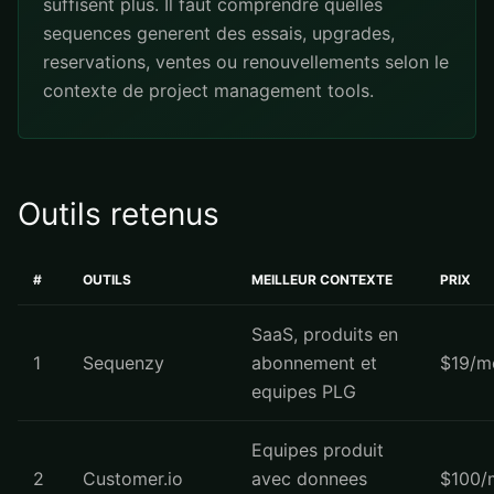
suffisent plus. Il faut comprendre quelles
sequences generent des essais, upgrades,
reservations, ventes ou renouvellements selon le
contexte de project management tools.
Outils retenus
#
OUTILS
MEILLEUR CONTEXTE
PRIX
SaaS, produits en
1
Sequenzy
abonnement et
$19/m
equipes PLG
Equipes produit
2
Customer.io
avec donnees
$100/