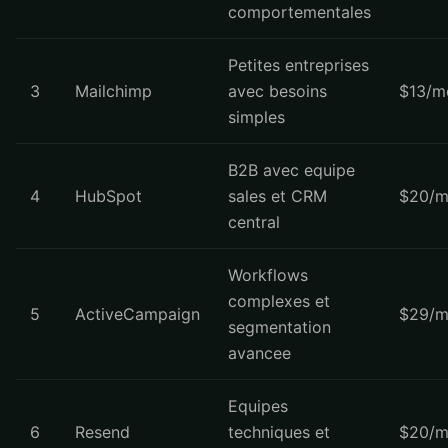
comportementales
Petites entreprises
3
Mailchimp
avec besoins
$13/m
simples
B2B avec equipe
4
HubSpot
sales et CRM
$20/m
central
Workflows
complexes et
5
ActiveCampaign
$29/m
segmentation
avancee
Equipes
6
Resend
techniques et
$20/m