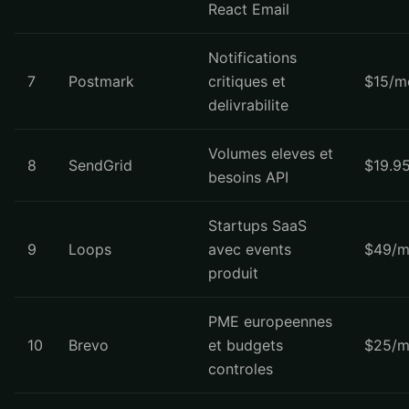
React Email
Notifications
7
Postmark
critiques et
$15/m
delivrabilite
Volumes eleves et
8
SendGrid
$19.9
besoins API
Startups SaaS
9
Loops
avec events
$49/m
produit
PME europeennes
10
Brevo
et budgets
$25/m
controles