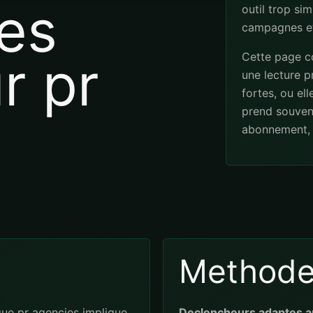
es
outil trop sim
campagnes et
Cette page co
r pr
une lecture pr
fortes, ou el
prend souven
abonnement, 
Method
ue pr agencies implique
Declencheurs adaptes a