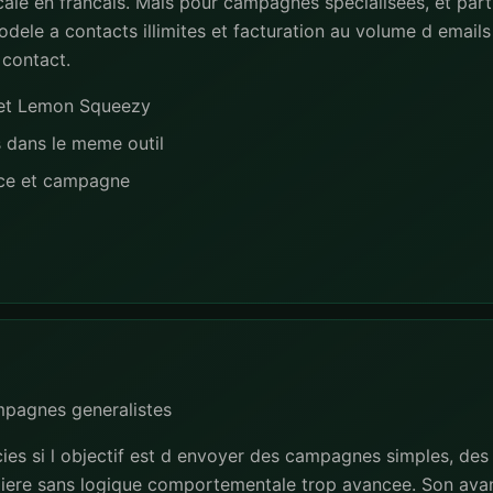
ale en francais. Mais pour campagnes specialisees, et part
dele a contacts illimites et facturation au volume d emails 
 contact.
e et Lemon Squeezy
s dans le meme outil
nce et campagne
mpagnes generalistes
ies si l objectif est d envoyer des campagnes simples, de
liere sans logique comportementale trop avancee. Son avan