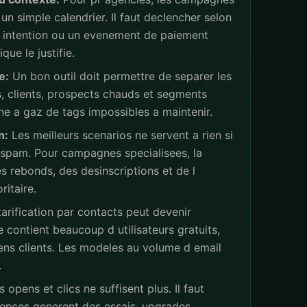
un simple calendrier. Il faut declencher selon
ne intention ou un evenement de paiement
ue le justifie.
e:
Un bon outil doit permettre de separer les
s, clients, prospects chauds et segments
ne a gaz de tags impossibles a maintenir.
n:
Les meilleurs scenarios ne servent a rien si
 spam. Pour campagnes specialisees, la
s rebonds, des desinscriptions et de l
ritaire.
arification par contacts peut devenir
 contient beaucoup d utilisateurs gratuits,
iens clients. Les modeles au volume d email
.
 opens et clics ne suffisent plus. Il faut
ences generent des essais, upgrades,