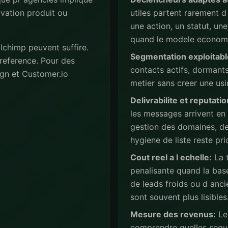
ivation produit ou
utiles partent rarement d 
une action, un statut, u
quand le modele economiq
lchimp peuvent suffire.
Segmentation exploitabl
reference. Pour des
contacts actifs, dormant
gn et Customer.io
metier sans creer une usi
Delivrabilite et reputatio
les messages arrivent en
gestion des domaines, de
hygiene de liste reste prio
Cout reel a l echelle:
La t
penalisante quand la base
de leads froids ou d anc
sont souvent plus lisibles
Mesure des revenus:
Les
comprendre quelles sequ