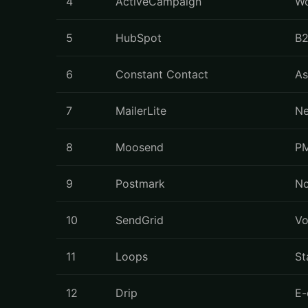
4
ActiveCampaign
Wo
5
HubSpot
B2
6
Constant Contact
As
7
MailerLite
Ne
8
Moosend
PM
9
Postmark
No
10
SendGrid
Vo
11
Loops
St
12
Drip
E-