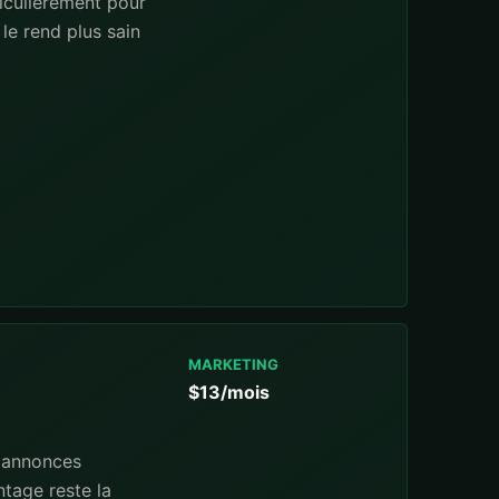
iculierement pour
le rend plus sain
MARKETING
$13/mois
s annonces
tage reste la