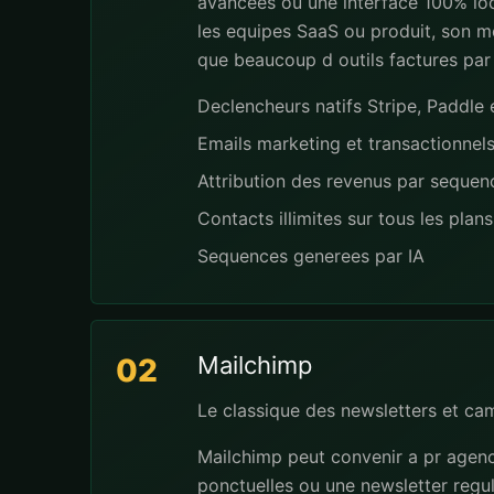
avancees ou une interface 100% loc
les equipes SaaS ou produit, son mo
que beaucoup d outils factures par
Declencheurs natifs Stripe, Paddl
Emails marketing et transactionnel
Attribution des revenus par seque
Contacts illimites sur tous les plans
Sequences generees par IA
Mailchimp
02
Le classique des newsletters et ca
Mailchimp peut convenir a pr agenc
ponctuelles ou une newsletter regu