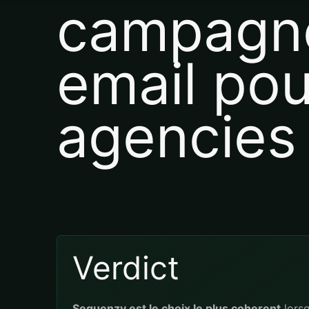
campagn
email pou
agencies
Verdict
Sequenzy est le choix le plus coherent
lorsq