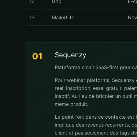
12
Drip
E-c
13
MailerLite
New
Sequenzy
01
Plateforme email SaaS-first pour 
Pour webinar platforms, Sequenzy e
reel: inscription, essai gratuit, pa
inactif. Au lieu de bricoler un outi
meme produit.
Le point fort dans ce contexte est 
implique des revenus recurrents, de
client et pas seulement des tags dec