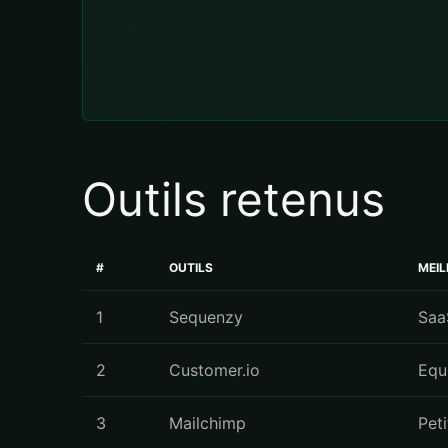
Outils retenus
#
OUTILS
MEI
1
Sequenzy
Saa
2
Customer.io
Equ
3
Mailchimp
Pet