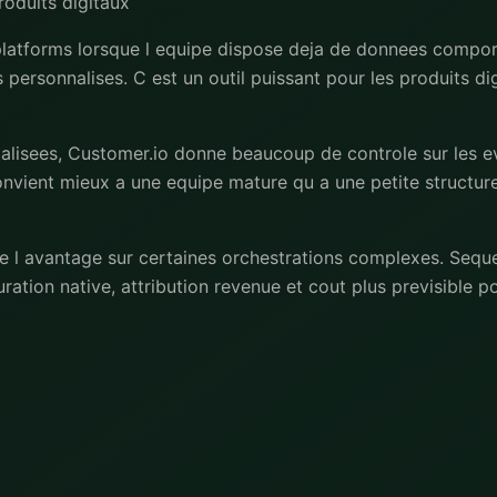
oduits digitaux
platforms lorsque l equipe dispose deja de donnees compo
 personnalises. C est un outil puissant pour les produits di
lisees, Customer.io donne beaucoup de controle sur les 
 convient mieux a une equipe mature qu a une petite structur
 l avantage sur certaines orchestrations complexes. Seque
turation native, attribution revenue et cout plus previsible 