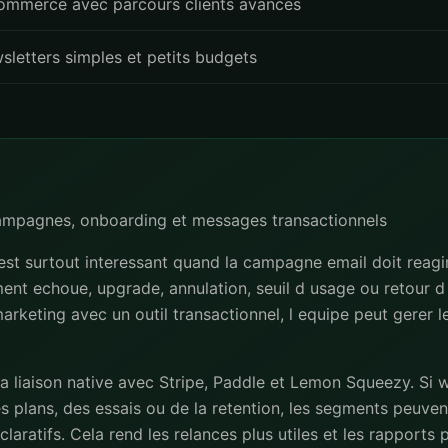
ommerce avec parcours clients avances
sletters simples et petits budgets
campagnes, onboarding et messages transactionnels
st surtout interessant quand la campagne email doit reag
iement echoue, upgrade, annulation, seuil d usage ou retour d 
l marketing avec un outil transactionnel, l equipe peut gerer 
la liaison native avec Stripe, Paddle et Lemon Squeezy. Si 
s plans, des essais ou de la retention, les segments peuvent
laratifs. Cela rend les relances plus utiles et les rapports