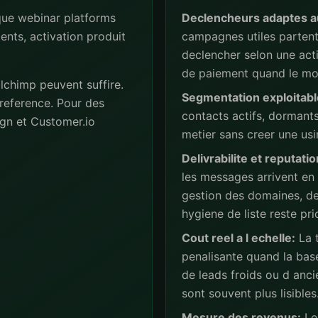
ue webinar platforms
Declencheurs adaptes a
ents, activation produit
campagnes utiles partent 
declencher selon une act
de paiement quand le mod
lchimp peuvent suffire.
Segmentation exploitabl
reference. Pour des
contacts actifs, dormant
gn et Customer.io
metier sans creer une usi
Delivrabilite et reputatio
les messages arrivent en
gestion des domaines, de
hygiene de liste reste prio
Cout reel a l echelle:
La t
penalisante quand la base
de leads froids ou d anc
sont souvent plus lisibles
Mesure des revenus:
Les