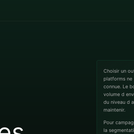
Choisir un o
platforms ne 
connue. Le b
volume d envo
du niveau d a
maintenir.
es
Pour campagne
la segmentatio