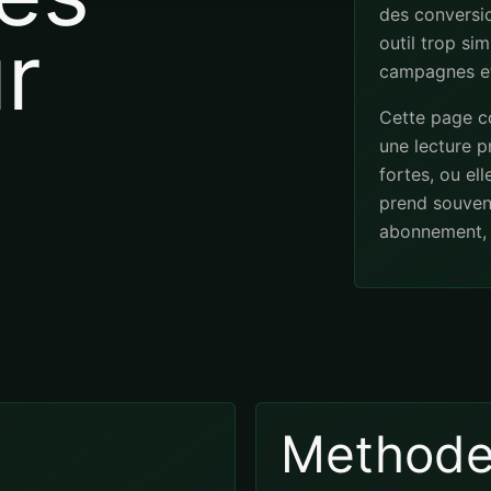
des conversio
r
outil trop sim
campagnes et
Cette page co
une lecture pr
fortes, ou el
s
prend souven
abonnement, 
Method