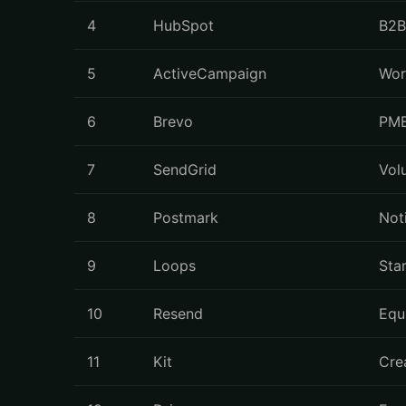
4
HubSpot
B2B
5
ActiveCampaign
Wor
6
Brevo
PME
7
SendGrid
Vol
8
Postmark
Noti
9
Loops
Sta
10
Resend
Equ
11
Kit
Cre