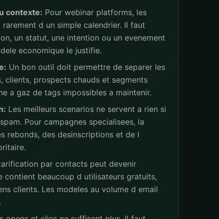
u contexte:
Pour webinar platforms, les
rarement d un simple calendrier. Il faut
ion, un statut, une intention ou un evenement
ele economique le justifie.
e:
Un bon outil doit permettre de separer les
s, clients, prospects chauds et segments
ne a gaz de tags impossibles a maintenir.
n:
Les meilleurs scenarios ne servent a rien si
 spam. Pour campagnes specialisees, la
s rebonds, des desinscriptions et de l
ritaire.
arification par contacts peut devenir
 contient beaucoup d utilisateurs gratuits,
iens clients. Les modeles au volume d email
.
 opens et clics ne suffisent plus. Il faut