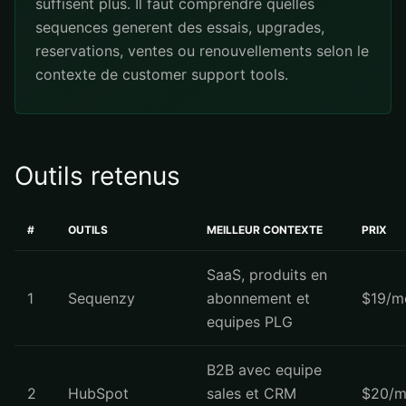
suffisent plus. Il faut comprendre quelles
sequences generent des essais, upgrades,
reservations, ventes ou renouvellements selon le
contexte de customer support tools.
Outils retenus
#
OUTILS
MEILLEUR CONTEXTE
PRIX
SaaS, produits en
1
Sequenzy
abonnement et
$19/m
equipes PLG
B2B avec equipe
2
HubSpot
sales et CRM
$20/m