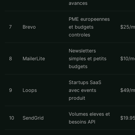
avances
PME europeennes
7
Brevo
et budgets
$25/m
controles
Newsletters
8
MailerLite
simples et petits
$10/m
budgets
Startups SaaS
9
Loops
avec events
$49/m
produit
Volumes eleves et
10
SendGrid
$19.9
besoins API