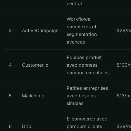
central
Workflows
complexes et
3
ActiveCampaign
$29/m
segmentation
avancee
Equipes produit
4
Customer.io
avec donnees
$100/
comportementales
Petites entreprises
5
Mailchimp
avec besoins
$13/m
simples
E-commerce avec
6
Drip
parcours clients
$39/m