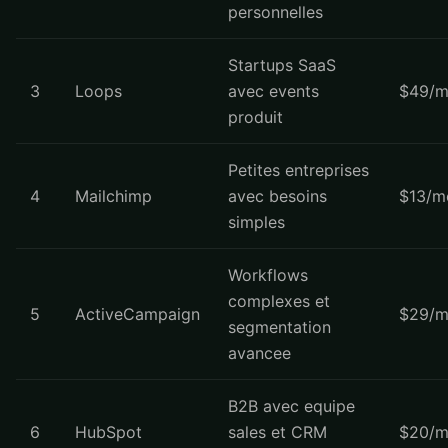
personnelles
Startups SaaS
3
Loops
avec events
$49/m
produit
Petites entreprises
4
Mailchimp
avec besoins
$13/m
simples
Workflows
complexes et
5
ActiveCampaign
$29/m
segmentation
avancee
B2B avec equipe
6
HubSpot
sales et CRM
$20/m