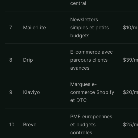
central
Newsletters
7
MailerLite
simples et petits
$10/m
budgets
E-commerce avec
8
Drip
parcours clients
$39/m
avances
Marques e-
9
Klaviyo
commerce Shopify
$20/m
et DTC
PME europeennes
10
Brevo
et budgets
$25/m
controles