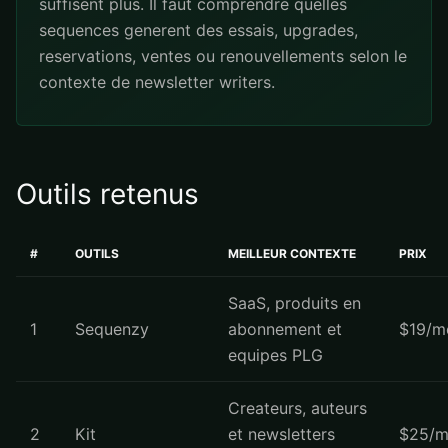
suffisent plus. Il faut comprendre quelles
sequences generent des essais, upgrades,
reservations, ventes ou renouvellements selon le
contexte de newsletter writers.
Outils retenus
#
OUTILS
MEILLEUR CONTEXTE
PRIX
SaaS, produits en
1
Sequenzy
abonnement et
$19/m
equipes PLG
Createurs, auteurs
2
Kit
et newsletters
$25/m