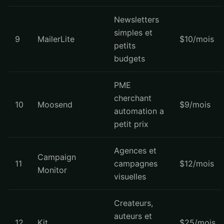
Newsletters
simples et
9
MailerLite
$10/mois
petits
budgets
PME
cherchant
10
Moosend
$9/mois
automation a
petit prix
Agences et
Campaign
11
campagnes
$12/mois
Monitor
visuelles
Createurs,
auteurs et
12
Kit
$25/mois