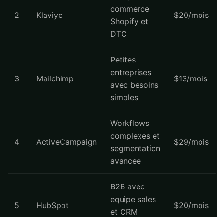
commerce
2
Klaviyo
$20/mois
Shopify et
DTC
Petites
entreprises
3
Mailchimp
$13/mois
avec besoins
simples
Workflows
complexes et
4
ActiveCampaign
$29/mois
segmentation
avancee
B2B avec
equipe sales
5
HubSpot
$20/mois
et CRM