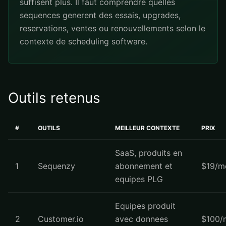
suffisent plus. Il faut comprendre quelles
sequences generent des essais, upgrades,
reservations, ventes ou renouvellements selon le
contexte de scheduling software.
Outils retenus
#
OUTILS
MEILLEUR CONTEXTE
PRIX
SaaS, produits en
1
Sequenzy
abonnement et
$19/m
equipes PLG
Equipes produit
2
Customer.io
avec donnees
$100/