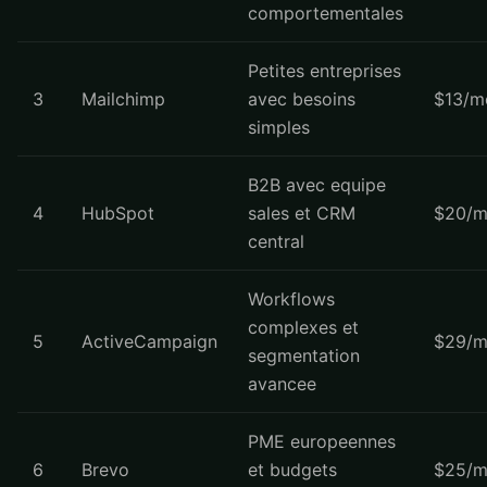
comportementales
Petites entreprises
3
Mailchimp
avec besoins
$13/m
simples
B2B avec equipe
4
HubSpot
sales et CRM
$20/m
central
Workflows
complexes et
5
ActiveCampaign
$29/m
segmentation
avancee
PME europeennes
6
Brevo
et budgets
$25/m