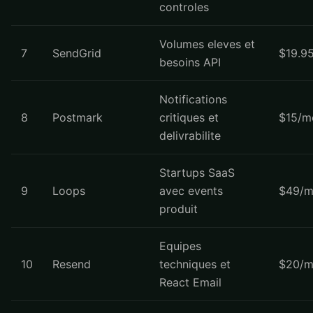
controles
Volumes eleves et
7
SendGrid
$19.9
besoins API
Notifications
8
Postmark
critiques et
$15/m
delivrabilite
Startups SaaS
9
Loops
avec events
$49/m
produit
Equipes
10
Resend
techniques et
$20/m
React Email