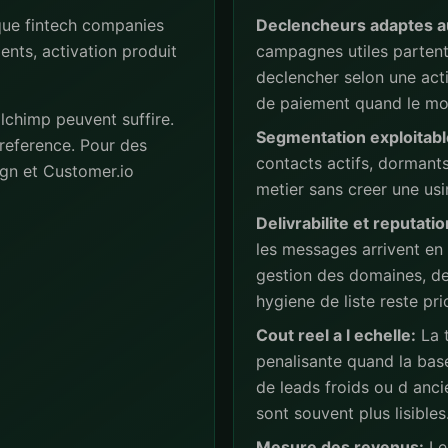
ue fintech companies
Declencheurs adaptes a
ents, activation produit
campagnes utiles partent 
declencher selon une act
de paiement quand le mod
lchimp peuvent suffire.
Segmentation exploitabl
reference. Pour des
contacts actifs, dormant
gn et Customer.io
metier sans creer une usi
Delivrabilite et reputatio
les messages arrivent en
gestion des domaines, de
hygiene de liste reste prio
Cout reel a l echelle:
La t
penalisante quand la base
de leads froids ou d anc
sont souvent plus lisibles
Mesure des revenus:
Les