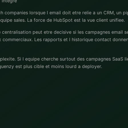
 integre
h companies lorsque l email doit etre relie a un CRM, un p
quipe sales. La force de HubSpot est la vue client unifiee.
centralisation peut etre decisive si les campagnes email se
ux commerciaux. Les rapports et l historique contact donne
plexite. Si l equipe cherche surtout des campagnes SaaS li
uenzy est plus cible et moins lourd a deployer.