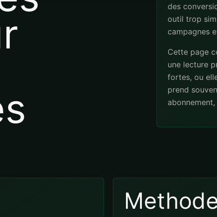
des conversio
r
outil trop sim
campagnes et
Cette page co
une lecture pr
fortes, ou el
es
prend souven
abonnement, 
Method