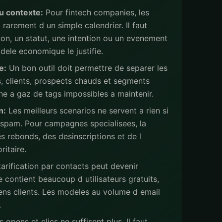
u contexte:
Pour fintech companies, les
rarement d un simple calendrier. Il faut
ion, un statut, une intention ou un evenement
ele economique le justifie.
e:
Un bon outil doit permettre de separer les
s, clients, prospects chauds et segments
ne a gaz de tags impossibles a maintenir.
n:
Les meilleurs scenarios ne servent a rien si
 spam. Pour campagnes specialisees, la
s rebonds, des desinscriptions et de l
ritaire.
arification par contacts peut devenir
 contient beaucoup d utilisateurs gratuits,
iens clients. Les modeles au volume d email
.
 opens et clics ne suffisent plus. Il faut