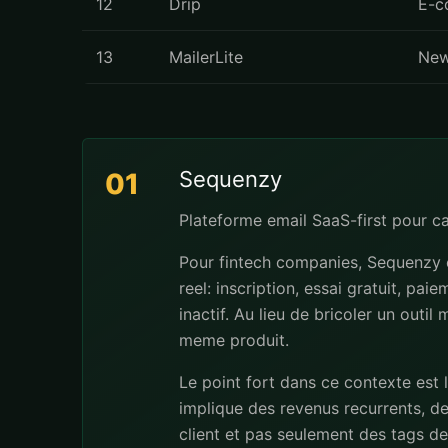
12
Drip
E-c
13
MailerLite
New
Sequenzy
01
Plateforme email SaaS-first pour 
Pour fintech companies, Sequenzy e
reel: inscription, essai gratuit, pa
inactif. Au lieu de bricoler un outi
meme produit.
Le point fort dans ce contexte est 
implique des revenus recurrents, de
client et pas seulement des tags dec