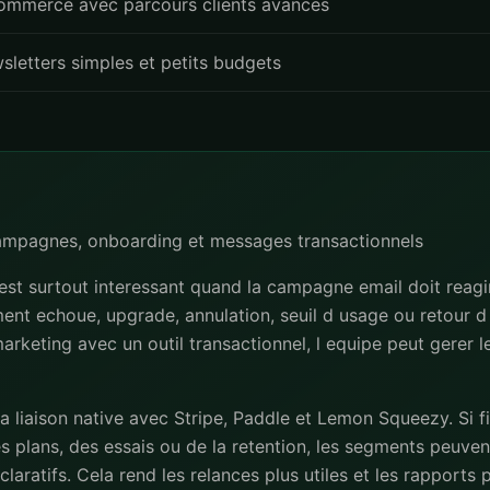
ommerce avec parcours clients avances
sletters simples et petits budgets
campagnes, onboarding et messages transactionnels
st surtout interessant quand la campagne email doit reag
iement echoue, upgrade, annulation, seuil d usage ou retour d 
l marketing avec un outil transactionnel, l equipe peut gerer 
la liaison native avec Stripe, Paddle et Lemon Squeezy. Si 
s plans, des essais ou de la retention, les segments peuvent
laratifs. Cela rend les relances plus utiles et les rapports