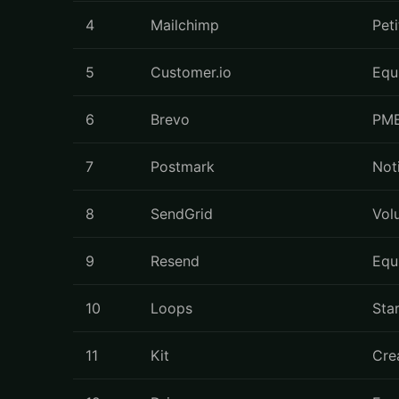
4
Mailchimp
Pet
5
Customer.io
Equ
6
Brevo
PME
7
Postmark
Noti
8
SendGrid
Vol
9
Resend
Equ
10
Loops
Sta
11
Kit
Cre