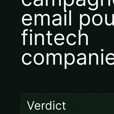
email pou
fintech
compani
Verdict