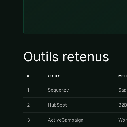
Outils retenus
#
OUTILS
MEI
1
Sequenzy
Saa
2
HubSpot
B2B
3
ActiveCampaign
Wor