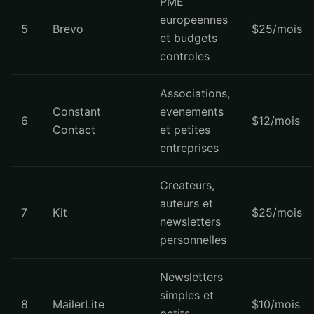
PME
europeennes
5
Brevo
$25/mois
et budgets
controles
Associations,
Constant
evenements
6
$12/mois
Contact
et petites
entreprises
Createurs,
auteurs et
7
Kit
$25/mois
newsletters
personnelles
Newsletters
simples et
8
MailerLite
$10/mois
petits