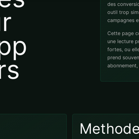
des conversio
r
outil trop sim
campagnes et
Cette page co
app
une lecture pr
fortes, ou el
rs
prend souven
abonnement, 
Method