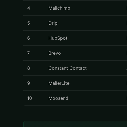
4
Mailchimp
5
Drip
6
HubSpot
7
Brevo
8
Constant Contact
9
MailerLite
10
Moosend