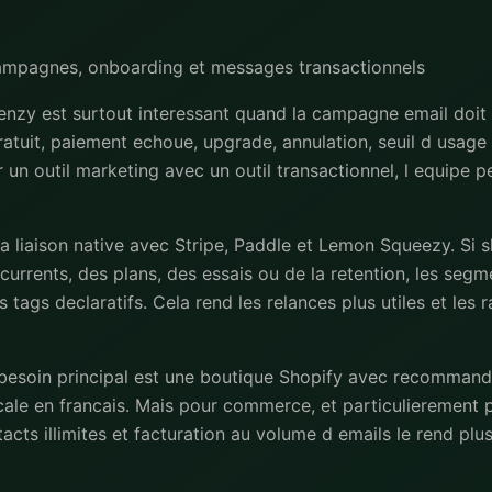
campagnes, onboarding et messages transactionnels
nzy est surtout interessant quand la campagne email doit 
gratuit, paiement echoue, upgrade, annulation, seuil d usage
ler un outil marketing avec un outil transactionnel, l equipe 
la liaison native avec Stripe, Paddle et Lemon Squeezy. Si 
urrents, des plans, des essais ou de la retention, les seg
s tags declaratifs. Cela rend les relances plus utiles et les 
 besoin principal est une boutique Shopify avec recommand
ale en francais. Mais pour commerce, et particulierement 
cts illimites et facturation au volume d emails le rend pl