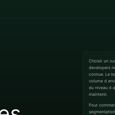
Choisir un o
developers ne
connue. Le b
volume d envo
du niveau d a
maintenir.
es
Pour commerce
segmentation, 