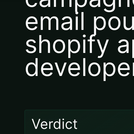
email pou
shopify 
develope
Verdict