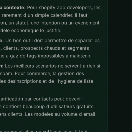
u contexte:
Pour shopify app developers, les
rarement d un simple calendrier. Il faut
ion, un statut, une intention ou un evenement
ele economique le justifie.
e:
Un bon outil doit permettre de separer les
s, clients, prospects chauds et segments
ne a gaz de tags impossibles a maintenir.
n:
Les meilleurs scenarios ne servent a rien si
 spam. Pour commerce, la gestion des
s desinscriptions et de l hygiene de liste
arification par contacts peut devenir
 contient beaucoup d utilisateurs gratuits,
iens clients. Les modeles au volume d email
.
 opens et clics ne suffisent plus. Il faut