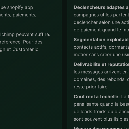
que shopify app
Declencheurs adaptes a
ments, paiements,
campagnes utiles partent 
declencher selon une act
de paiement quand le mod
lchimp peuvent suffire.
Segmentation exploitabl
reference. Pour des
contacts actifs, dormant
gn et Customer.io
metier sans creer une usi
Delivrabilite et reputatio
les messages arrivent en
domaines, des rebonds, de
reste prioritaire.
Cout reel a l echelle:
La t
penalisante quand la base
de leads froids ou d anc
sont souvent plus lisibles
Mesure des revenus:
Les