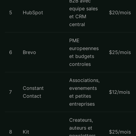
B2B avec
equipe sales
5
HubSpot
$20/mois
et CRM
central
PME
europeennes
6
Brevo
$25/mois
et budgets
controles
Associations,
Constant
evenements
7
$12/mois
Contact
et petites
entreprises
Createurs,
auteurs et
8
Kit
$25/mois
newsletters