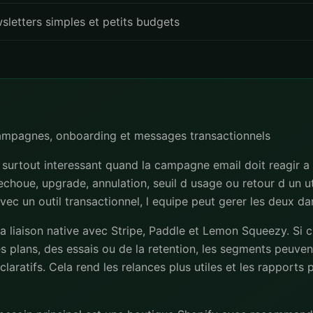
sletters simples et petits budgets
campagnes, onboarding et messages transactionnels
urtout interessant quand la campagne email doit reagir a
 echoue, upgrade, annulation, seuil d usage ou retour d un uti
avec un outil transactionnel, l equipe peut gerer les deux d
 la liaison native avec Stripe, Paddle et Lemon Squeezy. Si
s plans, des essais ou de la retention, les segments peuvent
laratifs. Cela rend les relances plus utiles et les rapports