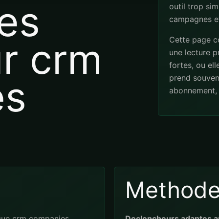
es
outil trop sim
campagnes et
Cette page co
ur crm
une lecture pr
fortes, ou el
es
prend souven
abonnement, 
Method
que crm companies
Declencheurs adaptes a