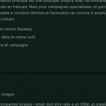
 besoin principal est une boutique Shopify avec recommand
ale en francais. Mais pour campagnes specialisees, et part
dele a contacts illimites et facturation au volume d emails 
 contact.
e et Lemon Squeezy
s dans le meme outil
nce et campagne
 integre
ompanies lorsque l email doit etre relie a un CRM, un pipe