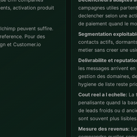
ents, activation produit
campagnes utiles partent 
declencher selon une act
de paiement quand le mod
lchimp peuvent suffire.
Segmentation exploitabl
reference. Pour des
contacts actifs, dormant
gn et Customer.io
metier sans creer une usi
Delivrabilite et reputatio
les messages arrivent en
gestion des domaines, de
hygiene de liste reste prio
Cout reel a l echelle:
La t
penalisante quand la base
de leads froids ou d anc
sont souvent plus lisibles
Mesure des revenus:
Les
comprendre quelles sequ