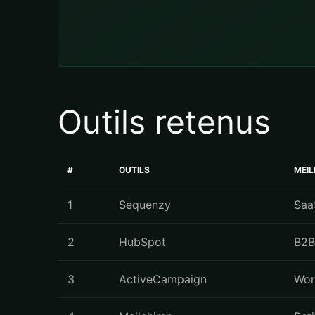
Outils retenus
#
OUTILS
MEI
1
Sequenzy
Saa
2
HubSpot
B2B
3
ActiveCampaign
Wor