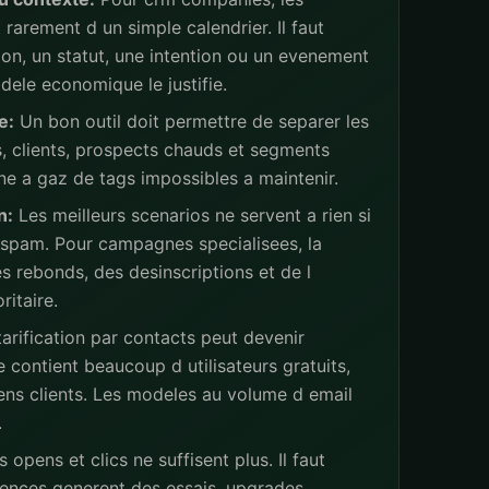
rarement d un simple calendrier. Il faut
ion, un statut, une intention ou un evenement
ele economique le justifie.
e:
Un bon outil doit permettre de separer les
s, clients, prospects chauds et segments
ne a gaz de tags impossibles a maintenir.
n:
Les meilleurs scenarios ne servent a rien si
 spam. Pour campagnes specialisees, la
s rebonds, des desinscriptions et de l
ritaire.
arification par contacts peut devenir
 contient beaucoup d utilisateurs gratuits,
iens clients. Les modeles au volume d email
.
 opens et clics ne suffisent plus. Il faut
ences generent des essais, upgrades,