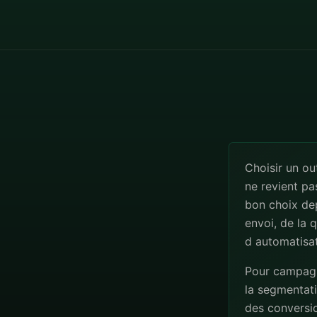
Choisir un o
ne revient pa
bon choix de
envoi, de la 
d automatisat
Pour campagne
la segmentatio
des conversio