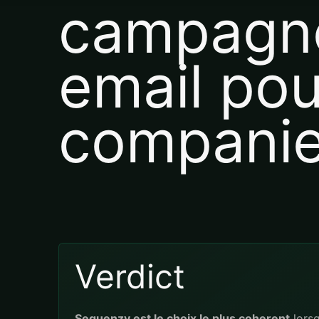
campagn
email po
compani
Verdict
Sequenzy est le choix le plus coherent
lors