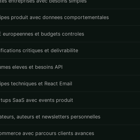
ites entreprises avec besoins simples
ipes produit avec donnees comportementales
 europeennes et budgets controles
fications critiques et delivrabilite
umes eleves et besoins API
ipes techniques et React Email
rtups SaaS avec events produit
ateurs, auteurs et newsletters personnelles
ommerce avec parcours clients avances