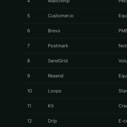
4
Mailchimp
Pet
5
Customer.io
Equ
6
Brevo
PME
7
Postmark
Noti
8
SendGrid
Vol
9
Resend
Equ
10
Loops
Sta
11
Kit
Cre
12
Drip
E-c