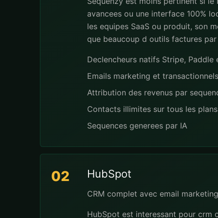
Sequenzy est moins pertinent si le
avancees ou une interface 100% loc
les equipes SaaS ou produit, son mo
que beaucoup d outils factures par
Declencheurs natifs Stripe, Paddl
Emails marketing et transactionnel
Attribution des revenus par seque
Contacts illimites sur tous les plans
Sequences generees par IA
HubSpot
02
CRM complet avec email marketing
HubSpot est interessant pour crm c