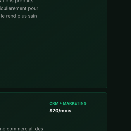
ations produits
iculierement pour
le rend plus sain
CRM + MARKETING
$20/mois
line commercial, des