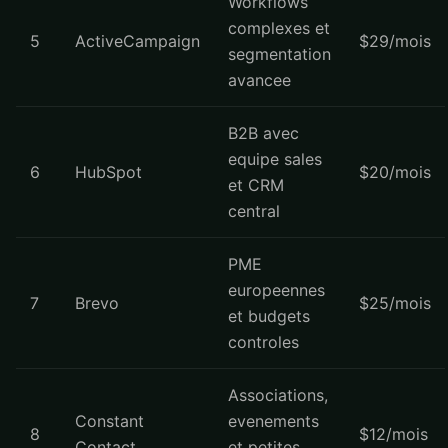
Workflows
complexes et
5
ActiveCampaign
$29/mois
segmentation
avancee
B2B avec
equipe sales
6
HubSpot
$20/mois
et CRM
central
PME
europeennes
7
Brevo
$25/mois
et budgets
controles
Associations,
Constant
evenements
8
$12/mois
Contact
et petites