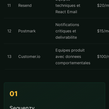
11
Resend
techniques et
$20/m
React Email
Notifications
12
Postmark
critiques et
$15/m
delivrabilite
Equipes produit
13
Customer.io
avec donnees
$100/
comportementales
01
Sequenzy