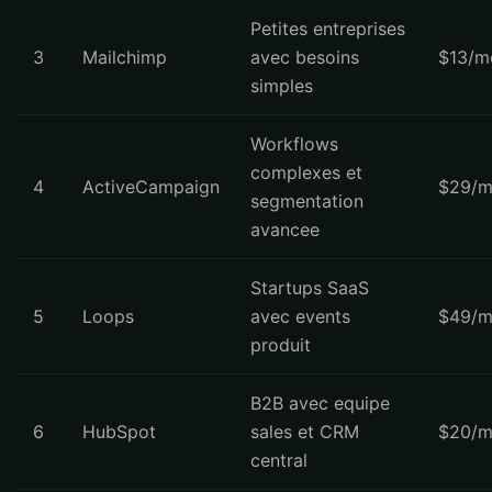
Petites entreprises
3
Mailchimp
avec besoins
$13/m
simples
Workflows
complexes et
4
ActiveCampaign
$29/m
segmentation
avancee
Startups SaaS
5
Loops
avec events
$49/m
produit
B2B avec equipe
6
HubSpot
sales et CRM
$20/m
central