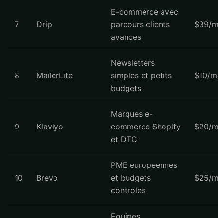
E-commerce avec
7
Drip
parcours clients
$39/m
avances
Newsletters
8
MailerLite
simples et petits
$10/m
budgets
Marques e-
9
Klaviyo
commerce Shopify
$20/m
et DTC
PME europeennes
10
Brevo
et budgets
$25/m
controles
Equipes