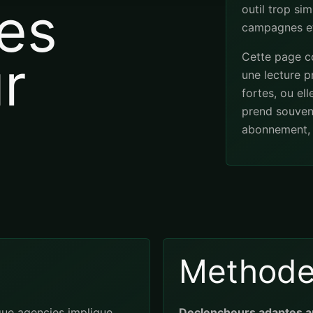
es
outil trop sim
campagnes et
Cette page co
r
une lecture pr
fortes, ou el
prend souven
abonnement, 
Method
ue agencies implique
Declencheurs adaptes a