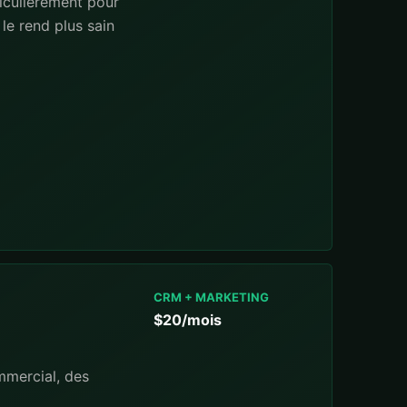
iculierement pour
le rend plus sain
CRM + MARKETING
$20/mois
mmercial, des