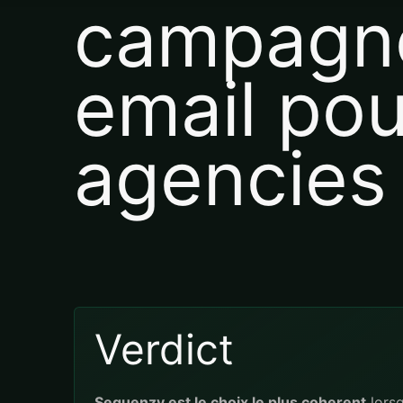
campagn
email pou
agencies
Verdict
Sequenzy est le choix le plus coherent
lorsq