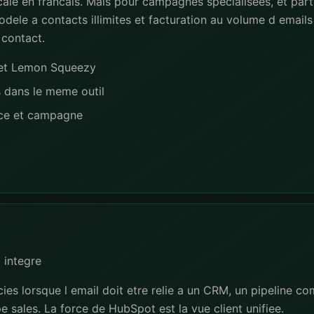
ale en francais. Mais pour campagnes specialisees, et part
dele a contacts illimites et facturation au volume d emails 
 contact.
e et Lemon Squeezy
s dans le meme outil
nce et campagne
 integre
es lorsque l email doit etre relie a un CRM, un pipeline co
e sales. La force de HubSpot est la vue client unifiee.