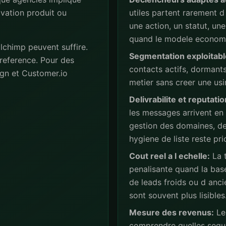
ivation produit ou
utiles partent rarement d 
une action, un statut, u
quand le modele economiq
lchimp peuvent suffire.
Segmentation exploitabl
reference. Pour des
contacts actifs, dormant
gn et Customer.io
metier sans creer une usi
Delivrabilite et reputatio
les messages arrivent en
gestion des domaines, de
hygiene de liste reste prio
Cout reel a l echelle:
La t
penalisante quand la base
de leads froids ou d anc
sont souvent plus lisibles
Mesure des revenus:
Les
comprendre quelles sequ