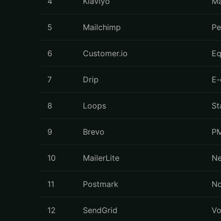
4
Klaviyo
Ma
5
Mailchimp
Pe
6
Customer.io
Eq
7
Drip
E-
8
Loops
St
9
Brevo
PM
10
MailerLite
Ne
11
Postmark
No
12
SendGrid
Vo