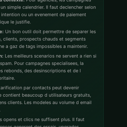
un simple calendrier. Il faut declencher selon
ne intention ou un evenement de paiement
ue le justifie.
e:
Un bon outil doit permettre de separer les
s, clients, prospects chauds et segments
ne a gaz de tags impossibles a maintenir.
n:
Les meilleurs scenarios ne servent a rien si
 spam. Pour campagnes specialisees, la
s rebonds, des desinscriptions et de l
ritaire.
arification par contacts peut devenir
 contient beaucoup d utilisateurs gratuits,
iens clients. Les modeles au volume d email
.
 opens et clics ne suffisent plus. Il faut
ences generent des essais, upgrades,