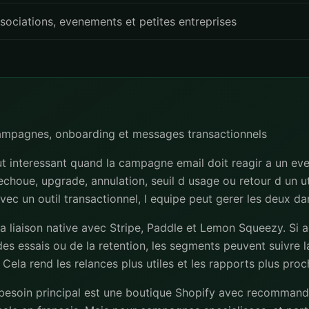
sociations, evenements et petites entreprises
campagnes, onboarding et messages transactionnels
t interessant quand la campagne email doit reagir a un ev
 echoue, upgrade, annulation, seuil d usage ou retour d un uti
avec un outil transactionnel, l equipe peut gerer les deux d
la liaison native avec Stripe, Paddle et Lemon Squeezy. Si 
es essais ou de la retention, les segments peuvent suivre la
 Cela rend les relances plus utiles et les rapports plus pro
 besoin principal est une boutique Shopify avec recommand