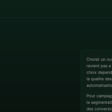
Choisir un o
revient pas a
choix depend
la qualite de
automatisatio
Pour campagne
la segmentatio
des conversio