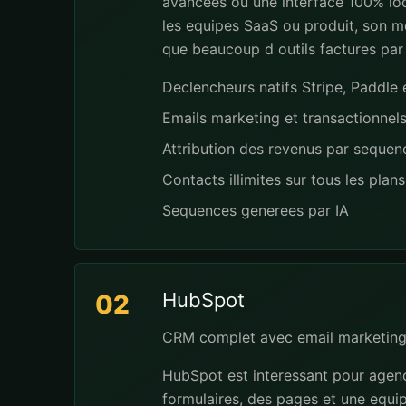
avancees ou une interface 100% loc
les equipes SaaS ou produit, son mo
que beaucoup d outils factures par
Declencheurs natifs Stripe, Paddl
Emails marketing et transactionnel
Attribution des revenus par seque
Contacts illimites sur tous les plans
Sequences generees par IA
HubSpot
02
CRM complet avec email marketing
HubSpot est interessant pour agenci
formulaires, des pages et une equip