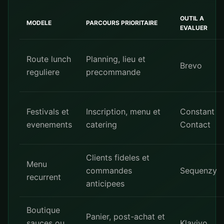
OUTIL A
MODELE
PARCOURS PRIORITAIRE
EVALUER
Route lunch
Planning, lieu et
Brevo
reguliere
precommande
Festivals et
Inscription, menu et
Constant
evenements
catering
Contact
Clients fideles et
Menu
commandes
Sequenzy
recurrent
anticipees
Boutique
Panier, post-achat et
sauces ou
Klaviyo