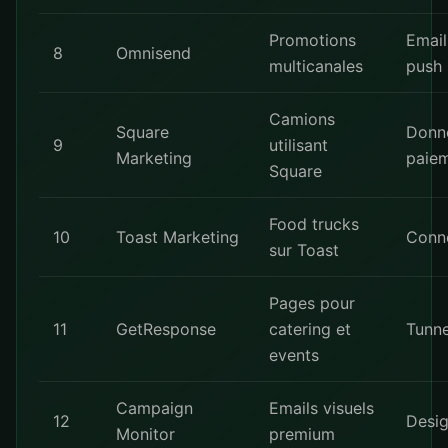
Promotions
Email
8
Omnisend
multicanales
push
Camions
Square
Donn
9
utilisant
Marketing
paiem
Square
Food trucks
10
Toast Marketing
Conn
sur Toast
Pages pour
11
GetResponse
catering et
Tunne
events
Campaign
Emails visuels
12
Desig
Monitor
premium