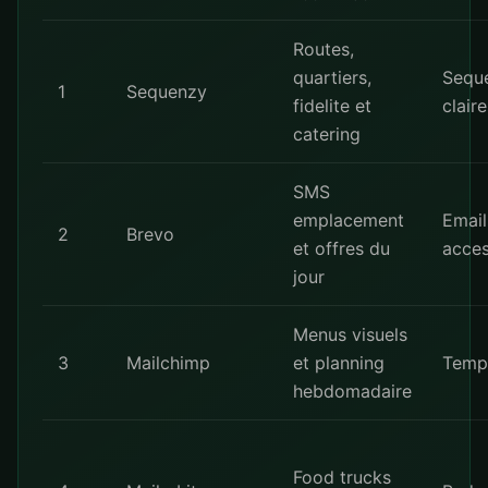
Routes,
quartiers,
Seque
1
Sequenzy
fidelite et
claire
catering
SMS
emplacement
Email
2
Brevo
et offres du
acces
jour
Menus visuels
3
Mailchimp
et planning
Templ
hebdomadaire
Food trucks