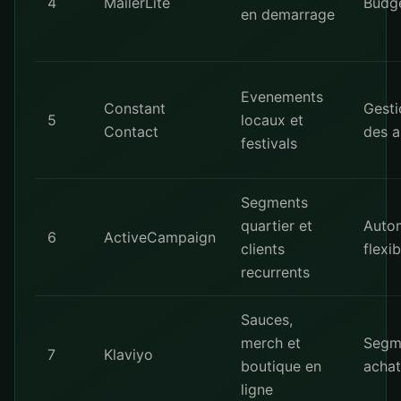
4
MailerLite
Budge
en demarrage
Evenements
Constant
Gesti
5
locaux et
Contact
des 
festivals
Segments
quartier et
Autom
6
ActiveCampaign
clients
flexib
recurrents
Sauces,
merch et
Segm
7
Klaviyo
boutique en
achat
ligne