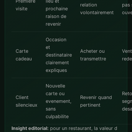
Premiere
lieu et
relation
pas 
visite
prochaine
volontairement
ouve
raison de
revenir
Occasion
et
Carte
Acheter ou
Vent
destinataire
cadeau
transmettre
red
clairement
expliques
Nouvelle
carte ou
Reto
Client
Revenir quand
evenement,
segm
silencieux
pertinent
sans
des
culpabilite
Insight editorial:
pour un restaurant, la valeur d