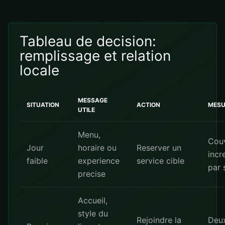
Tableau de decision:
remplissage et relation
locale
MESSAGE
SITUATION
ACTION
MESU
UTILE
Menu,
Cou
Jour
horaire ou
Reserver un
incr
faible
experience
service cible
par 
precise
Accueil,
style du
Rejoindre la
Deux