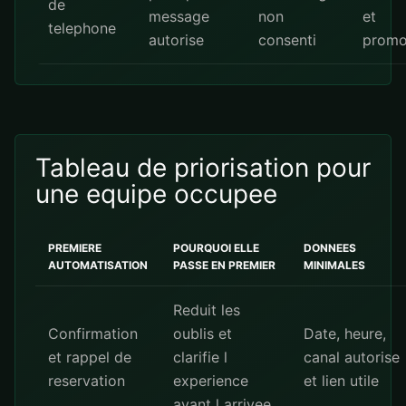
de
message
non
et
telephone
autorise
consenti
promo
Tableau de priorisation pour
une equipe occupee
PREMIERE
POURQUOI ELLE
DONNEES
AUTOMATISATION
PASSE EN PREMIER
MINIMALES
Reduit les
Confirmation
oublis et
Date, heure,
et rappel de
clarifie l
canal autorise
reservation
experience
et lien utile
avant l arrivee