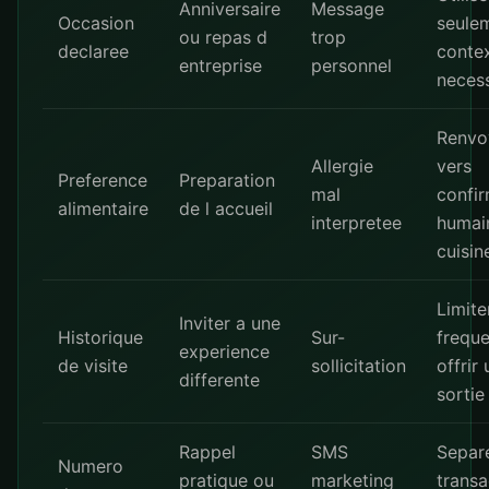
Anniversaire
Message
Occasion
seulem
ou repas d
trop
declaree
conte
entreprise
personnel
necess
Renvo
Allergie
vers
Preference
Preparation
mal
confir
alimentaire
de l accueil
interpretee
humai
cuisin
Limite
Inviter a une
Historique
Sur-
freque
experience
de visite
sollicitation
offrir
differente
sortie
Rappel
SMS
Separ
Numero
pratique ou
marketing
transa