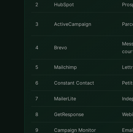
2
HubSpot
Pros
3
ActiveCampaign
Parc
Mess
4
Brevo
cour
5
Mailchimp
Lettr
6
Constant Contact
Petit
7
MailerLite
Inde
8
GetResponse
Webi
9
Campaign Monitor
Emai