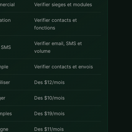
mercial
Verifier sieges et modules
ation
Verifier contacts et
fonctions
Verifier email, SMS et
s SMS
volume
mple
Verifier contacts et envois
iliser
Des $12/mois
ger
Des $10/mois
imples
Des $19/mois
igne
Des $11/mois