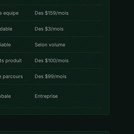
te equipe
Des $159/mois
rdable
Des $3/mois
fiable
Selon volume
s produit
Des $100/mois
e parcours
Des $99/mois
obale
Entreprise