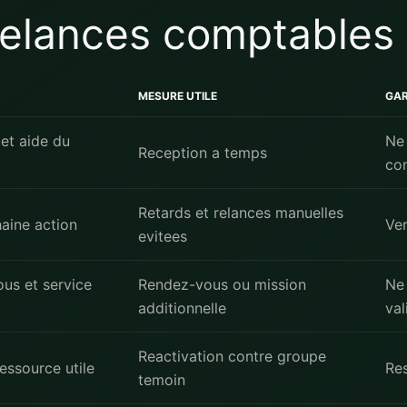
relances comptables
MESURE UTILE
GA
 et aide du
Ne
Reception a temps
co
Retards et relances manuelles
haine action
Ver
evitees
ous et service
Rendez-vous ou mission
Ne 
additionnelle
val
Reactivation contre groupe
essource utile
Res
temoin