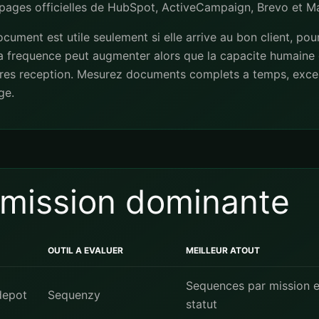
s pages officielles de
HubSpot
,
ActiveCampaign
,
Brevo
et
Ma
cument est utile seulement si elle arrive au bon client, pou
 la frequence peut augmenter alors que la capacite humaine 
res reception. Mesurez documents complets a temps, except
ge.
a mission dominante
OUTIL A EVALUER
MEILLEUR ATOUT
Sequences par mission e
depot
Sequenzy
statut