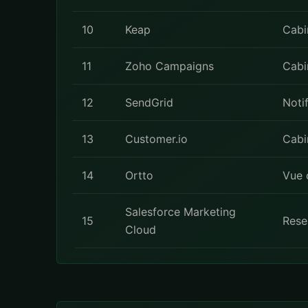
10
Keap
Cabi
11
Zoho Campaigns
Cabi
12
SendGrid
Notif
13
Customer.io
Cabin
14
Ortto
Vue 
Salesforce Marketing
15
Rese
Cloud