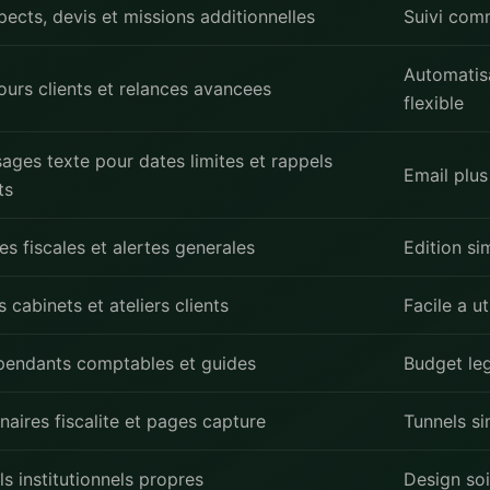
pects, devis et missions additionnelles
Suivi com
Automatis
ours clients et relances avancees
flexible
ages texte pour dates limites et rappels
Email plu
ts
es fiscales et alertes generales
Edition si
s cabinets et ateliers clients
Facile a ut
pendants comptables et guides
Budget le
naires fiscalite et pages capture
Tunnels s
ls institutionnels propres
Design so