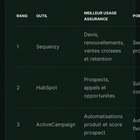
MEILLEUR USAGE
RANG
OUTIL
POI
ASSURANCE
Devis,
renouvellements,
Se
1
Sequenzy
ventes croisees
pr
et retention
Prospects,
Sui
2
HubSpot
appels et
co
opportunites
Automatisations
Au
3
ActiveCampaign
produit et score
fle
prospect