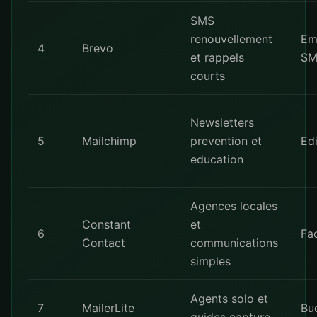
SMS
renouvellement
Em
4
Brevo
et rappels
SM
courts
Newsletters
5
Mailchimp
prevention et
Edi
education
Agences locales
Constant
et
6
Fac
Contact
communications
simples
Agents solo et
7
MailerLite
Bu