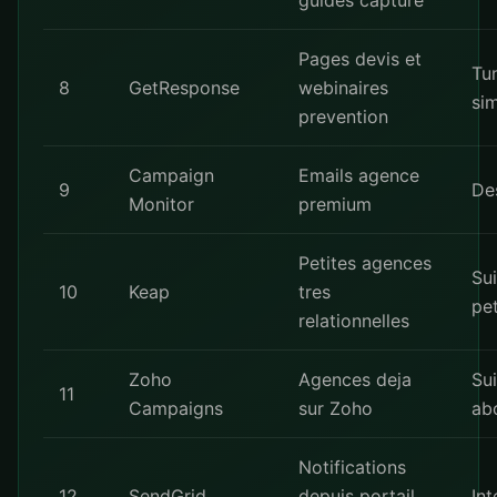
guides capture
Pages devis et
Tu
8
GetResponse
webinaires
si
prevention
Campaign
Emails agence
9
De
Monitor
premium
Petites agences
Sui
10
Keap
tres
pe
relationnelles
Zoho
Agences deja
Sui
11
Campaigns
sur Zoho
ab
Notifications
12
SendGrid
depuis portail
Int