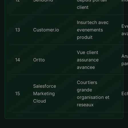
client
Insurtech avec
Ev
13
Customer.io
evenements
av
produit
Vue client
An
14
Ortto
assurance
pa
avancee
Courtiers
Salesforce
grande
15
Marketing
Ech
organisation et
Cloud
reseaux