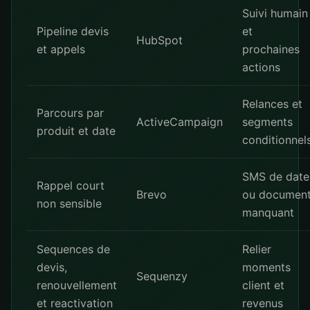
Suivi humain
Pipeline devis
et
HubSpot
et appels
prochaines
actions
Relances et
Parcours par
ActiveCampaign
segments
produit et date
conditionnel
SMS de date
Rappel court
Brevo
ou documen
non sensible
manquant
Sequences de
Relier
devis,
moments
Sequenzy
renouvellement
client et
et reactivation
revenus