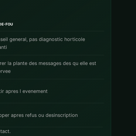
DE-FOU
seil general, pas diagnostic horticole
anti
irer la plante des messages des qu elle est
ervee
tir apres l evenement
pper apres refus ou desinscription
tact
.