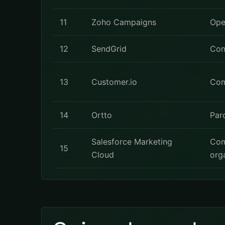
11
Zoho Campaigns
Ope
12
SendGrid
Con
13
Customer.io
Com
14
Ortto
Par
Salesforce Marketing
Com
15
Cloud
org