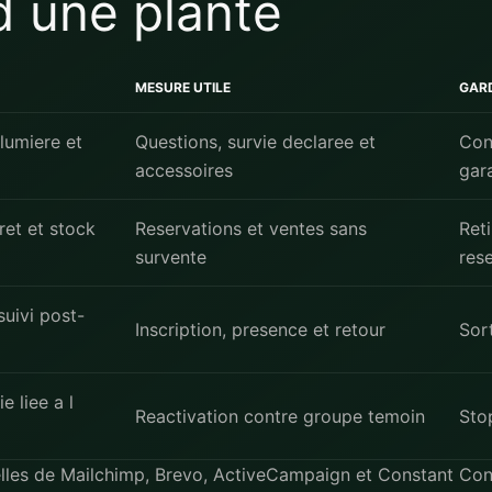
d une plante
MESURE UTILE
GAR
 lumiere et
Questions, survie declaree et
Con
accessoires
gar
ret et stock
Reservations et ventes sans
Ret
survente
res
suivi post-
Inscription, presence et retour
Sor
e liee a l
Reactivation contre groupe temoin
Sto
elles de
Mailchimp
,
Brevo
,
ActiveCampaign
et
Constant Con