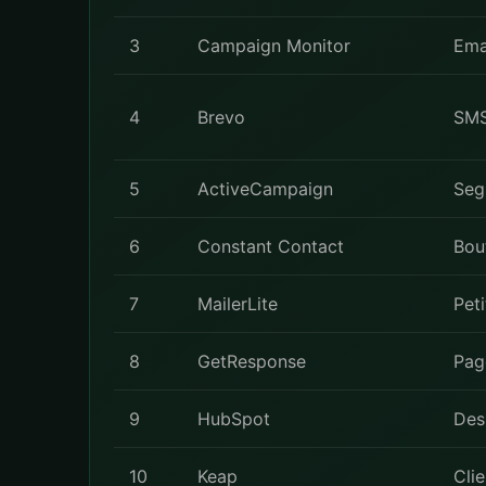
3
Campaign Monitor
Ema
4
Brevo
SMS 
5
ActiveCampaign
Seg
6
Constant Contact
Bout
7
MailerLite
Pet
8
GetResponse
Pag
9
HubSpot
Des
10
Keap
Cli