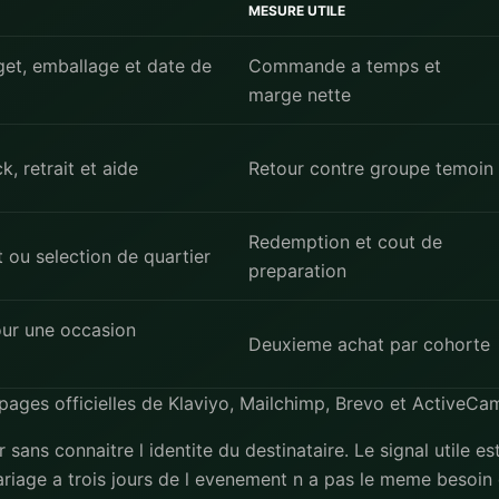
MESURE UTILE
get, emballage et date de
Commande a temps et
marge nette
, retrait et aide
Retour contre groupe temoin
Redemption et cout de
 ou selection de quartier
preparation
our une occasion
Deuxieme achat par cohorte
s pages officielles de
Klaviyo
,
Mailchimp
,
Brevo
et
ActiveCa
ans connaitre l identite du destinataire. Le signal utile 
riage a trois jours de l evenement n a pas le meme besoin 