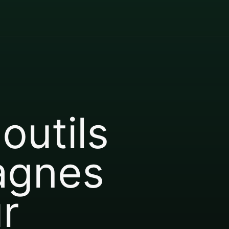
outils
agnes
r