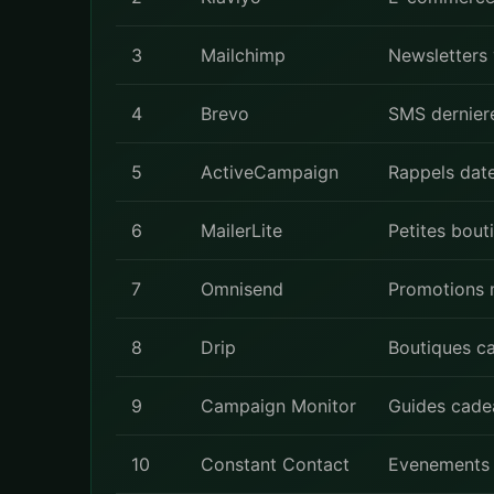
3
Mailchimp
Newsletters 
4
Brevo
SMS derniere
5
ActiveCampaign
Rappels date
6
MailerLite
Petites bout
7
Omnisend
Promotions 
8
Drip
Boutiques c
9
Campaign Monitor
Guides cade
10
Constant Contact
Evenements 