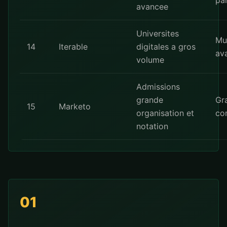
pa
avancee
Universites
Mu
14
Iterable
digitales a gros
av
volume
Admissions
grande
Gr
15
Marketo
organisation et
co
notation
01