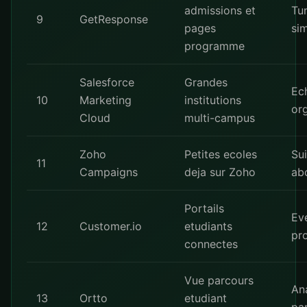
admissions et
Tu
9
GetResponse
pages
si
programme
Salesforce
Grandes
Ec
10
Marketing
institutions
or
Cloud
multi-campus
Zoho
Petites ecoles
Sui
11
Campaigns
deja sur Zoho
ab
Portails
Ev
12
Customer.io
etudiants
pr
connectes
Vue parcours
An
13
Ortto
etudiant