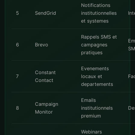
Notifications
5
SendGrid
institutionnelles
Int
et systemes
Rappels SMS et
Em
6
Brevo
campagnes
SM
pratiques
Evenements
Constant
7
locaux et
Fac
Contact
departements
Emails
Campaign
8
institutionnels
De
Monitor
premium
Webinars