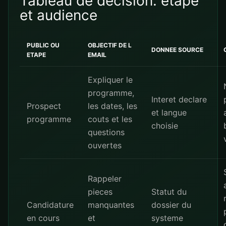
Tableau de decision: etape
et audience
PUBLIC OU
OBJECTIF DE L
DONNEE SOURCE
ETAPE
EMAIL
Expliquer le
programme,
Interet declare
Prospect
les dates, les
et langue
programme
couts et les
choisie
questions
ouvertes
Rappeler
pieces
Statut du
Candidature
manquantes
dossier du
en cours
et
systeme