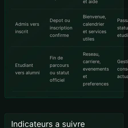
et aide
Bienvenue,
Depot ou
Pass
Admis vers
calendrier
inscription
statu
inscrit
et services
confirme
etud
utiles
Reseau,
Fin de
carriere,
Gest
Etudiant
parcours
evenements
cons
vers alumni
ou statut
et
actua
officiel
preferences
Indicateurs a suivre