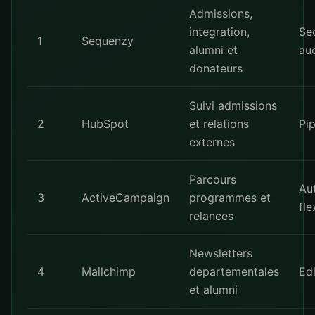
Admissions,
integration,
Se
1
Sequenzy
alumni et
au
donateurs
Suivi admissions
2
HubSpot
et relations
Pip
externes
Parcours
Au
3
ActiveCampaign
programmes et
fle
relances
Newsletters
4
Mailchimp
departementales
Edi
et alumni