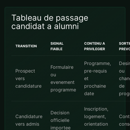
Tableau de passage
candidat a alumni
SIGNAL
CONTENU A
SORTI
TRANSITION
FIABLE
PRIVILEGIER
PREVO
Programme,
Desi
Formulaire
Prospect
pre-requis
ou
ou
vers
et
chan
evenement
candidature
prochaine
de
programme
date
pro
Inscription,
Decision
Candidature
logement,
Cont
officielle
vers admis
orientation
conse
importee