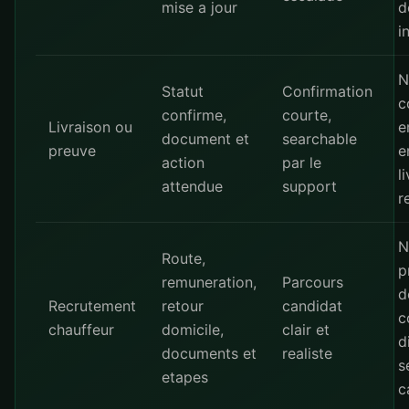
mise a jour
d
i
N
Statut
Confirmation
c
confirme,
courte,
Livraison ou
e
document et
searchable
preuve
e
action
par le
l
attendue
support
r
N
Route,
p
remuneration,
Parcours
d
Recrutement
retour
candidat
c
chauffeur
domicile,
clair et
d
documents et
realiste
s
etapes
c