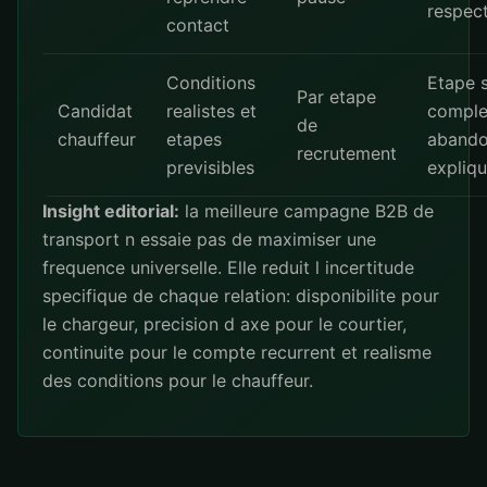
respec
contact
Conditions
Etape 
Par etape
Candidat
realistes et
comple
de
chauffeur
etapes
aband
recrutement
previsibles
expliq
Insight editorial:
la meilleure campagne B2B de
transport n essaie pas de maximiser une
frequence universelle. Elle reduit l incertitude
specifique de chaque relation: disponibilite pour
le chargeur, precision d axe pour le courtier,
continuite pour le compte recurrent et realisme
des conditions pour le chauffeur.