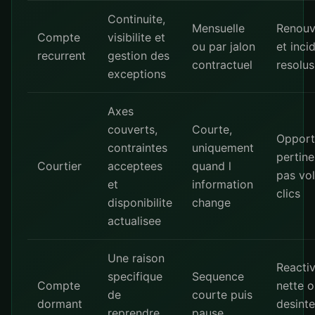
Continuite,
Mensuelle
Renouv
Compte
visibilite et
ou par jalon
et inci
recurrent
gestion des
contractuel
resolus
exceptions
Axes
couverts,
Courte,
Opport
contraintes
uniquement
pertine
Courtier
acceptees
quand l
pas vo
et
information
clics
disponibilite
change
actualisee
Une raison
Reactiv
specifique
Sequence
Compte
nette 
de
courte puis
dormant
desinte
reprendre
pause