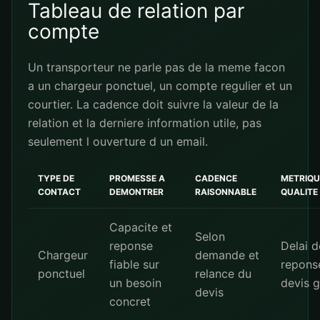
Tableau de relation par
compte
Un transporteur ne parle pas de la meme facon
a un chargeur ponctuel, un compte regulier et un
courtier. La cadence doit suivre la valeur de la
relation et la derniere information utile, pas
seulement l ouverture d un email.
TYPE DE
PROMESSE A
CADENCE
METRIQU
CONTACT
DEMONTRER
RAISONNABLE
QUALITE
Capacite et
Selon
reponse
Delai d
Chargeur
demande et
fiable sur
repons
ponctuel
relance du
un besoin
devis 
devis
concret