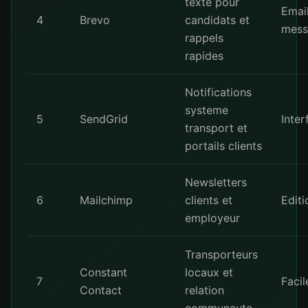
texte pour
Email
4
Brevo
candidats et
mess
rappels
rapides
Notifications
systeme
5
SendGrid
Inter
transport et
portails clients
Newsletters
6
Mailchimp
clients et
Editi
employeur
Transporteurs
Constant
locaux et
7
Facil
Contact
relation