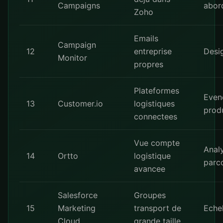
Campaigns
abor
Zoho
Emails
Campaign
12
entreprise
Desi
Monitor
propres
Plateformes
Even
13
Customer.io
logistiques
prod
connectees
Vue compte
Anal
14
Ortto
logistique
parc
avancee
Salesforce
Groupes
15
Marketing
transport de
Echel
Cloud
grande taille