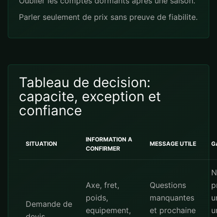
Oublier les comptes dormants apres une saison.
Parler seulement de prix sans preuve de fiabilite.
Tableau de decision:
capacite, exception et
confiance
INFORMATION A
SITUATION
MESSAGE UTILE
G
CONFIRMER
N
Axe, fret,
Questions
p
poids,
manquantes
u
Demande de
equipement,
et prochaine
u
devis