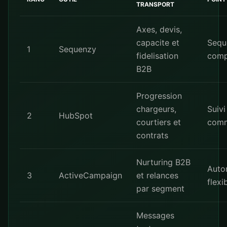
TRANSPORT
Axes, devis,
capacite et
Sequ
1
Sequenzy
fidelisation
comp
B2B
Progression
chargeurs,
Suivi
2
HubSpot
courtiers et
comm
contrats
Nurturing B2B
Auto
3
ActiveCampaign
et relances
flexi
par segment
Messages