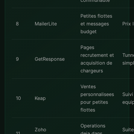
communaute
Petites flottes
8
MailerLite
et messages
Prix 
budget
Pages
recrutement et
Tunn
9
GetResponse
acquisition de
simp
chargeurs
Ventes
personnalisees
Suivi
10
Keap
pour petites
equi
flottes
Operations
Zoho
Suite
11
deja dans