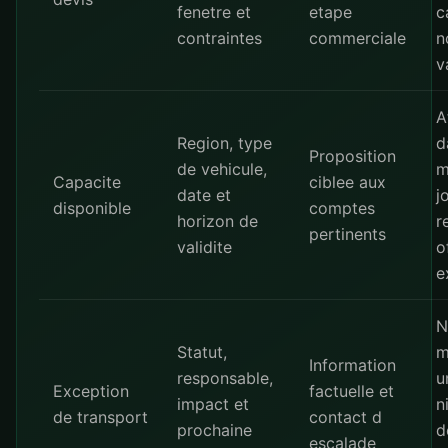
fenetre et
etape
c
contraintes
commerciale
n
v
A
Region, type
d
Proposition
de vehicule,
m
Capacite
ciblee aux
date et
j
disponible
comptes
horizon de
r
pertinents
validite
o
e
N
Statut,
m
Information
responsable,
u
Exception
factuelle et
impact et
n
de transport
contact d
prochaine
d
escalade