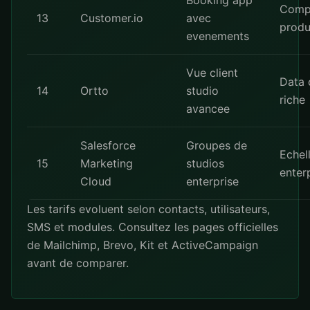
Booking app
Comp
13
Customer.io
avec
produ
evenements
Vue client
Data 
14
Ortto
studio
riche
avancee
Salesforce
Groupes de
Echel
15
Marketing
studios
enter
Cloud
enterprise
Les tarifs evoluent selon contacts, utilisateurs,
SMS et modules. Consultez les pages officielles
de
Mailchimp
,
Brevo
,
Kit
et
ActiveCampaign
avant de comparer.