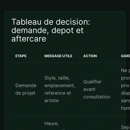
Tableau de decision:
demande, depot et
aftercare
ETAPE
MESSAGE UTILE
ACTION
GAR
Ne 
Style, taille,
pro
Qualifier
Demande
emplacement,
prix
avant
de projet
reference et
disp
consultation
artiste
san
hum
Heure,
Sep