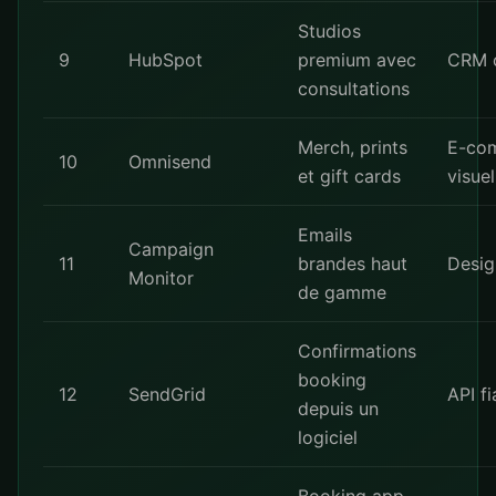
Studios
9
HubSpot
premium avec
CRM c
consultations
Merch, prints
E-co
10
Omnisend
et gift cards
visuel
Emails
Campaign
11
brandes haut
Desig
Monitor
de gamme
Confirmations
booking
12
SendGrid
API fi
depuis un
logiciel