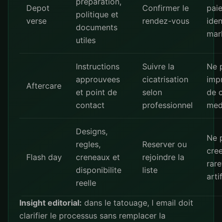
preparation,
Depot
Confirmer le
pai
politique et
verse
rendez-vous
iden
documents
mar
utiles
Instructions
Suivre la
Ne 
approuvees
cicatrisation
imp
Aftercare
et point de
selon
de c
contact
professionnel
med
Designs,
Ne 
regles,
Reserver ou
cre
Flash day
creneaux et
rejoindre la
rare
disponibilite
liste
arti
reelle
Insight editorial:
dans le tatouage, l email doit
clarifier le processus sans remplacer la