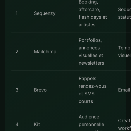
Booking,
aftercare,
Seque
1
Sequenzy
flash days et
statut
artistes
Portfolios,
annonces
Templ
2
Mailchimp
visuelles et
visuel
newsletters
Rappels
rendez-vous
3
Brevo
Email
et SMS
courts
Audience
Creat
4
Kit
personnelle
work