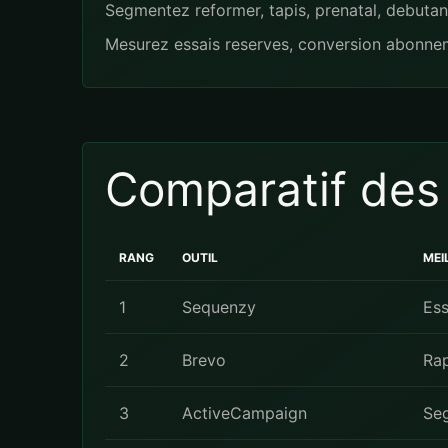
Segmentez reformer, tapis, prenatal, debutan
Mesurez essais reserves, conversion abonneme
Comparatif des
RANG
OUTIL
MEI
1
Sequenzy
Ess
2
Brevo
Rap
3
ActiveCampaign
Se