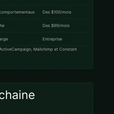
 comportementaux
Des $100/mois
che
Des $99/mois
large
Entreprise
ActiveCampaign
,
Mailchimp
et
Constant
ochaine