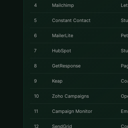
4
Mailchimp
Let
5
Constant Contact
St
6
MailerLite
Pet
7
HubSpot
Stu
8
GetResponse
Pag
9
Keap
Coa
10
Zoho Campaigns
Ope
11
Campaign Monitor
Ema
12
SendGrid
Con