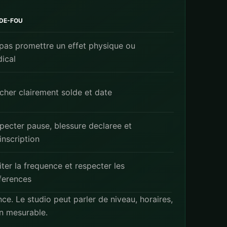
DE-FOU
pas promettre un effet physique ou
ical
icher clairement solde et date
pecter pause, blessure declaree et
inscription
iter la frequence et respecter les
ferences
nce. Le studio peut parler de niveau, horaires,
on mesurable.