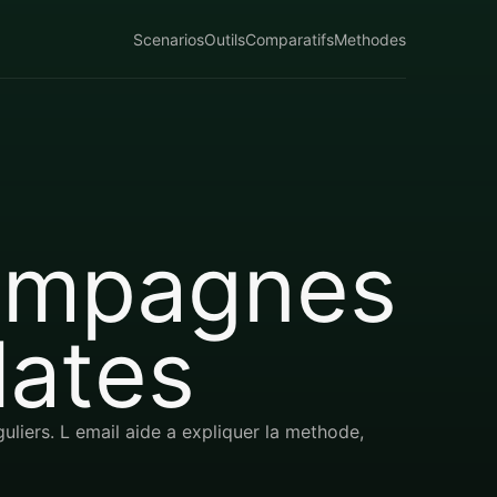
Scenarios
Outils
Comparatifs
Methodes
campagnes
lates
guliers. L email aide a expliquer la methode,