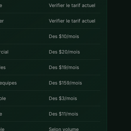
e
Verifier le tarif actuel
er
Verifier le tarif actuel
Des $10/mois
cial
Des $20/mois
les
Des $19/mois
 equipes
Des $159/mois
ble
Des $3/mois
e
Des $11/mois
ble
Selon volume