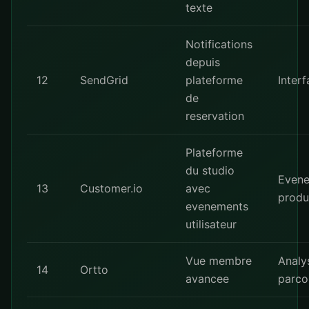
texte
Notifications
depuis
12
SendGrid
plateforme
Interf
de
reservation
Plateforme
du studio
Even
13
Customer.io
avec
produ
evenements
utilisateur
Vue membre
Analy
14
Ortto
avancee
parco