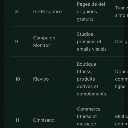
Pages de defi
Tunne
8
GetResponse
et guides
simpl
gratuits
Studios
Campaign
9
premium et
Desig
Monitor
emails visuels
Boutique
fitness,
Donn
10
Klaviyo
produits
comm
derives et
ligne
complements
Commerce
fitness et
Multi
11
Omnisend
message
comm