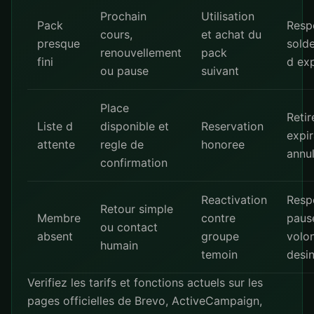
Prochain
Utilisation
Pack
Resp
cours,
et achat du
presque
solde
renouvellement
pack
fini
d exp
ou pause
suivant
Place
Retir
Liste d
disponible et
Reservation
expir
attente
regle de
honoree
annul
confirmation
Reactivation
Resp
Retour simple
Membre
contre
paus
ou contact
absent
groupe
volon
humain
temoin
desin
Verifiez les tarifs et fonctions actuels sur les
pages officielles de
Brevo
,
ActiveCampaign
,