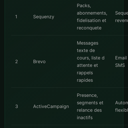
Packs,
abonnements,
Sequ
1
Sequenzy
fidelisation et
reven
reconquete
Messages
texte de
cours, liste d
Email
2
Brevo
attente et
SMS
rappels
rapides
Presence,
segments et
Autom
3
ActiveCampaign
relance des
flexib
inactifs