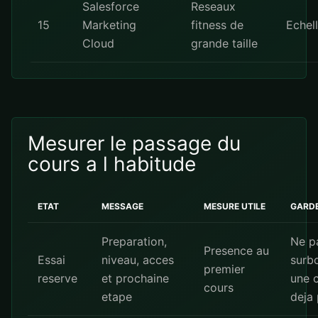
Salesforce
Reseaux
15
Marketing
fitness de
Echel
Cloud
grande taille
Mesurer le passage du
cours a l habitude
ETAT
MESSAGE
MESURE UTILE
GARD
Preparation,
Ne p
Presence au
Essai
niveau, acces
surb
premier
reserve
et prochaine
une 
cours
etape
deja 