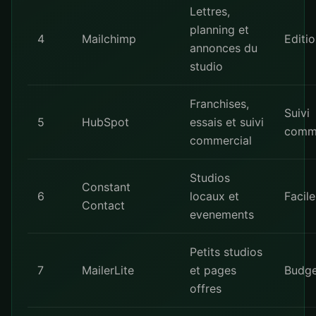
Lettres,
planning et
4
Mailchimp
Editi
annonces du
studio
Franchises,
Suivi
5
HubSpot
essais et suivi
comme
commercial
Studios
Constant
6
locaux et
Facile
Contact
evenements
Petits studios
7
MailerLite
et pages
Budge
offres