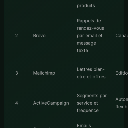
produits
Rappels de
rendez-vous
2
Brevo
par email et
Canau
message
texte
Lettres bien-
3
Mailchimp
Editi
etre et offres
Segments par
Autom
4
ActiveCampaign
service et
flexib
frequence
Emails