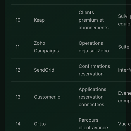
Clients
Suivi 
10
Keap
premium et
equip
abonnements
Zoho
Operations
11
Suite
Campaigns
deja sur Zoho
Confirmations
12
SendGrid
Interf
reservation
Applications
Even
13
Customer.io
reservation
comp
connectees
Parcours
14
Ortto
Vue cl
client avance