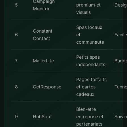
Campaign
5
premium et
Desig
Monitor
visuels
Spas locaux
Constant
6
et
Facile
Contact
communaute
Petits spas
7
MailerLite
Budge
independants
Pages forfaits
8
GetResponse
et cartes
Tunne
cadeaux
Bien-etre
9
HubSpot
entreprise et
Suivi
partenariats