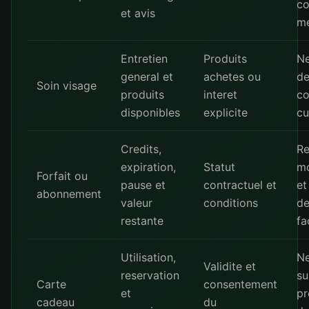
co
et avis
me
Entretien
Produits
Ne
general et
achetes ou
de
Soin visage
produits
interet
co
disponibles
explicite
cu
Credits,
Re
expiration,
Statut
mo
Forfait ou
pause et
contractuel et
et
abonnement
valeur
conditions
de
restante
fa
Utilisation,
Ne
Validite et
reservation
su
Carte
consentement
et
pr
cadeau
du