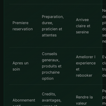
N
Preparation,
d
Arrivee
Premiere
duree,
pl
claire et
reservation
praticien et
d
sereine
attentes
se
ne
Conseils
Ameliorer l
Ev
generaux,
Apres un
experience
cl
produits et
soin
et
tr
prochaine
rebooker
d
option
P
Credits,
Rendre la
p
Abonnement
avantages,
valeur
mo