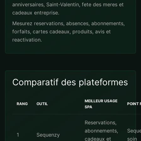
anniversaires, Saint-Valentin, fete des meres et
cadeaux entreprise.
Mesurez reservations, absences, abonnements,
forfaits, cartes cadeaux, produits, avis et
reactivation.
Comparatif des plateformes
MEILLEUR USAGE
RANG
OUTIL
POINT 
SPA
Reservations,
abonnements,
Seque
1
Sequenzy
cadeaux et
soin