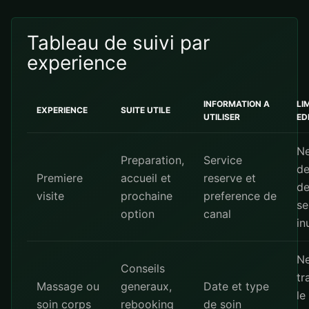
Tableau de suivi par
experience
INFORMATION A
LI
EXPERIENCE
SUITE UTILE
UTILISER
ED
Ne
Preparation,
Service
d
Premiere
accueil et
reserve et
de
visite
prochaine
preference de
se
option
canal
in
Ne
Conseils
tr
Massage ou
generaux,
Date et type
le
soin corps
rebooking
de soin