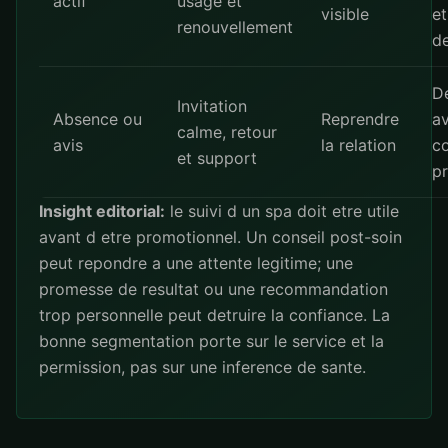
actif
usage et
visible
et
renouvellement
de
D
Invitation
Absence ou
Reprendre
av
calme, retour
avis
la relation
co
et support
pr
Insight editorial:
le suivi d un spa doit etre utile
avant d etre promotionnel. Un conseil post-soin
peut repondre a une attente legitime; une
promesse de resultat ou une recommandation
trop personnelle peut detruire la confiance. La
bonne segmentation porte sur le service et la
permission, pas sur une inference de sante.