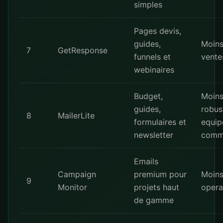
simples
Pages devis,
guides,
Moin
7
GetResponse
funnels et
vente
webinaires
Budget,
Moin
guides,
robus
8
MailerLite
formulaires et
equip
newsletter
comm
Emails
Campaign
premium pour
Moin
9
Monitor
projets haut
opera
de gamme