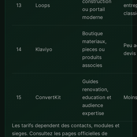
construction
13
Loops
entre
ou portail
class
moderne
Boutique
materiaux,
Peu a
14
Klaviyo
pieces ou
devis
produits
associes
Guides
renovation,
15
ConvertKit
education et
Moin
audience
expertise
Les tarifs dependent des contacts, modules et
sieges. Consultez les pages officielles de