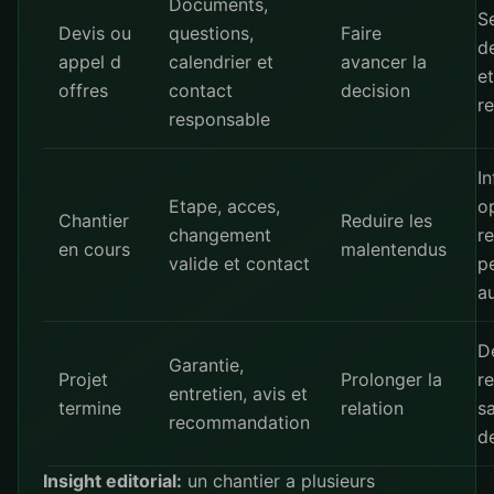
Documents,
S
Devis ou
questions,
Faire
d
appel d
calendrier et
avancer la
e
offres
contact
decision
re
responsable
I
Etape, acces,
o
Chantier
Reduire les
changement
r
en cours
malentendus
valide et contact
p
a
D
Garantie,
Projet
Prolonger la
r
entretien, avis et
termine
relation
s
recommandation
de
Insight editorial:
un chantier a plusieurs