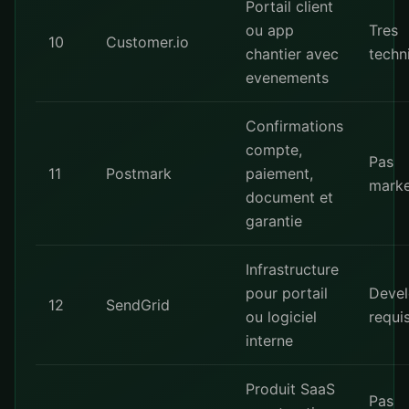
Portail client
ou app
Tres
10
Customer.io
chantier avec
techn
evenements
Confirmations
compte,
Pas
11
Postmark
paiement,
marke
document et
garantie
Infrastructure
pour portail
Devel
12
SendGrid
ou logiciel
requi
interne
Produit SaaS
Pas