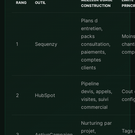
RANG
OUTIL
CONSTRUCTION
PRINCI
Plans d
entretien,
packs
Moin
1
Sequenzy
consultation,
chant
paiements,
comp
comptes
clients
Pipeline
devis, appels,
Cout 
2
HubSpot
visites, suivi
confi
commercial
Nurturing par
projet,
Tags 
3
ActiveCampaign