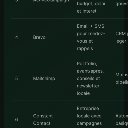
budget, delai
gouve
et interet
Email + SMS
pour rendez-
CRM 
4
Brevo
vous et
leger
rappels
Portfolio,
avant/apres,
Moin
5
Mailchimp
conseils et
pipel
newsletter
locale
Entreprise
Constant
locale avec
Autom
6
Contact
campagnes
basiq