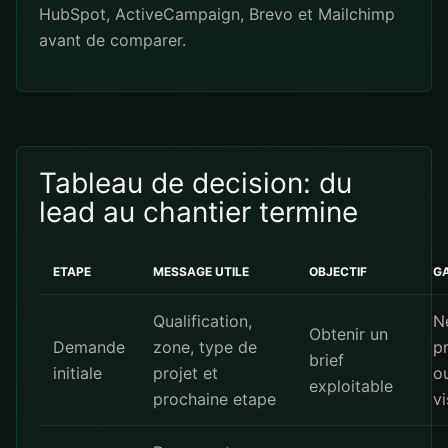
HubSpot
,
ActiveCampaign
,
Brevo
et
Mailchimp
avant de comparer.
Tableau de decision: du
lead au chantier termine
ETAPE
MESSAGE UTILE
OBJECTIF
G
Qualification,
N
Obtenir un
Demande
zone, type de
p
brief
initiale
projet et
o
exploitable
prochaine etape
vi