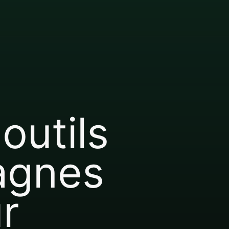
outils
agnes
r