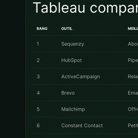
Tableau compar
RANG
OUTIL
MEIL
1
Sequenzy
Abon
2
HubSpot
Pipe
3
ActiveCampaign
Rela
4
Brevo
Emai
5
Mailchimp
Offr
6
Constant Contact
Peti