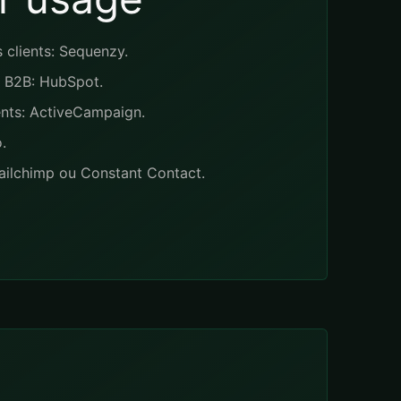
clients: Sequenzy.
s B2B: HubSpot.
ents: ActiveCampaign.
.
Mailchimp ou Constant Contact.