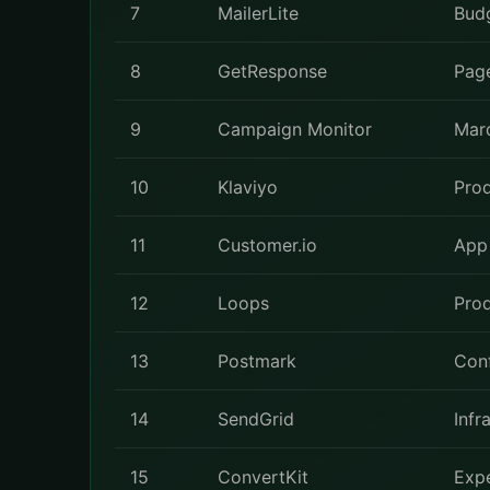
7
MailerLite
Budg
8
GetResponse
Page
9
Campaign Monitor
Mar
10
Klaviyo
Pro
11
Customer.io
App 
12
Loops
Prod
13
Postmark
Conf
14
SendGrid
Infr
15
ConvertKit
Expe