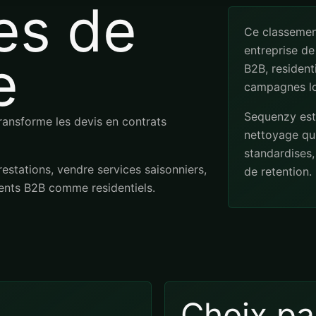
es de
Ce classement
entreprise de
e
B2B, resident
campagnes lo
Sequenzy est 
ransforme les devis en contrats
nettoyage qu
standardises
restations, vendre services saisonniers,
de retention.
ients B2B comme residentiels.
Choix pa