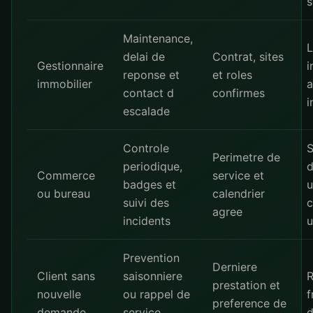
s
Maintenance,
L
delai de
Contrat, sites
Gestionnaire
i
reponse et
et roles
immobilier
a
contact d
confirmes
i
escalade
Controle
S
Perimetre de
periodique,
d
Commerce
service et
badges et
u
ou bureau
calendrier
suivi des
c
agree
incidents
u
Prevention
Derniere
Client sans
saisonniere
R
prestation et
nouvelle
ou rappel de
f
preference de
demande
service
d