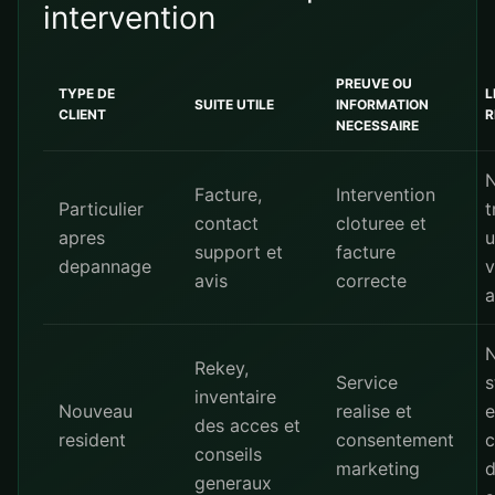
intervention
PREUVE OU
TYPE DE
L
SUITE UTILE
INFORMATION
CLIENT
R
NECESSAIRE
N
Facture,
Intervention
Particulier
t
contact
cloturee et
apres
u
support et
facture
depannage
v
avis
correcte
a
N
Rekey,
Service
s
inventaire
Nouveau
realise et
e
des acces et
resident
consentement
c
conseils
marketing
d
generaux