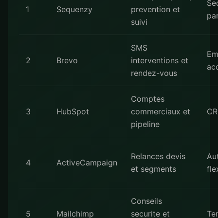
Se
1
Sequenzy
prevention et
par
suivi
SMS
Em
2
Brevo
interventions et
ac
rendez-vous
Comptes
3
HubSpot
commerciaux et
CR
pipeline
Relances devis
Au
4
ActiveCampaign
et segments
fle
Conseils
5
Mailchimp
securite et
Te