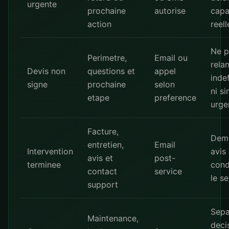
urgente
prochaine
autorise
capa
action
reell
Ne p
Perimetre,
Email ou
rela
Devis non
questions et
appel
inde
signe
prochaine
selon
ni s
etape
preference
urge
Facture,
Dem
entretien,
Email
Intervention
avis
avis et
post-
terminee
cond
contact
service
le se
support
Sepa
Maintenance,
deci