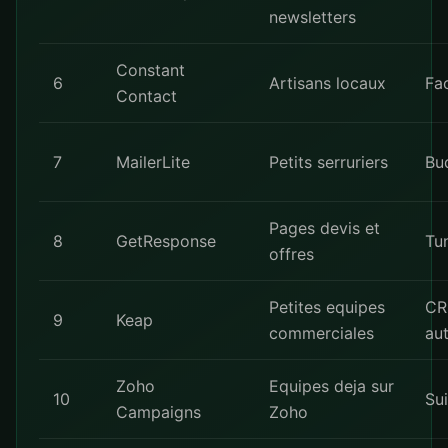
newsletters
Constant
6
Artisans locaux
Fac
Contact
7
MailerLite
Petits serruriers
Bu
Pages devis et
8
GetResponse
Tu
offres
Petites equipes
CR
9
Keap
commerciales
au
Zoho
Equipes deja sur
10
Su
Campaigns
Zoho