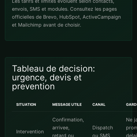
Les tarifs et limites evoluent selon contacts,
envois, SMS et modules. Consultez les pages
officielles de
Brevo
,
HubSpot
,
ActiveCampaign
et
Mailchimp
avant de choisir.
Tableau de decision:
urgence, devis et
prevention
SITUATION
MESSAGE UTILE
CANAL
GARD
Confirmation,
Ne j
arrivee,
Dispatch
prom
Intervention
retard ou
ou SMS
dela