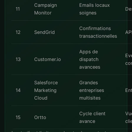
Campaign
Emails locaux
11
Des
Monitor
soignes
Confirmations
12
SendGrid
API
transactionnelles
Apps de
Ev
13
Customer.io
dispatch
co
avancees
Salesforce
Grandes
14
Marketing
entreprises
En
Cloud
multisites
Cycle client
Vu
15
Ortto
avance
cli