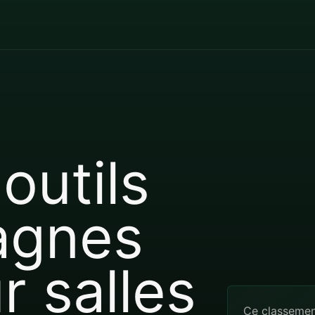
outils
agnes
r salles
Ce classement