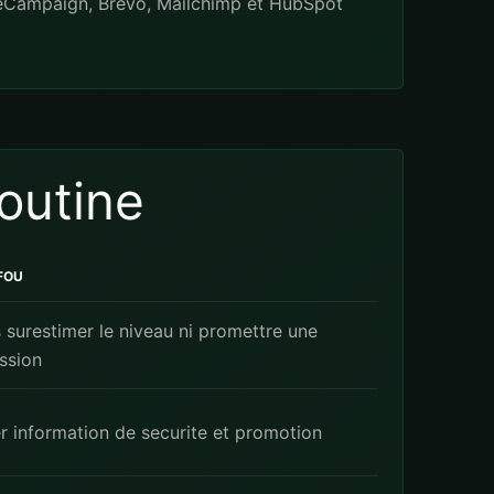
eCampaign
,
Brevo
,
Mailchimp
et
HubSpot
routine
FOU
 surestimer le niveau ni promettre une
ssion
r information de securite et promotion