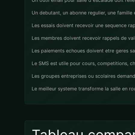
Un outil email pour salle d escalade doit rel
Un debutant, un abonne regulier, une famill
Les essais doivent recevoir une sequence rap
Les membres doivent recevoir rappels de val
Les paiements echoues doivent etre geres san
Le SMS est utile pour cours, competitions, c
Les groupes entreprises ou scolaires demande
Le meilleur systeme transforme la salle en r
Tableau compar