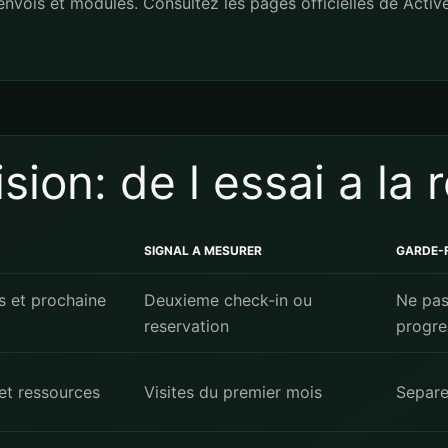
, envois et modules. Consultez les pages officielles de
Activ
ion: de l essai a la 
SIGNAL A MESURER
GARDE-
rs et prochaine
Deuxieme check-in ou
Ne pas
reservation
progre
 et ressources
Visites du premier mois
Separe