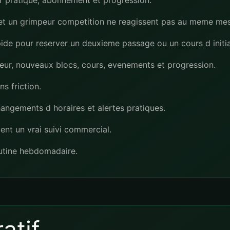
ier pratique, abonnement et progression.
e et un grimpeur competition ne reagissent pas au meme me
ide pour reserver un deuxieme passage ou un cours d initia
eur, nouveaux blocs, cours, evenements et progression.
s friction.
hangements d horaires et alertes pratiques.
nt un vrai suivi commercial.
outine hebdomadaire.
atif