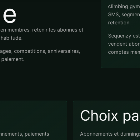
de
climbing gym
SMS, segment
retention.
s en membres, retenir les abonnes et
Sequenzy est 
 habitude.
vendent abon
ages, competitions, anniversaires,
comptes memb
e paiement.
Choix pa
onnements, paiements
Abonnements et dunning: