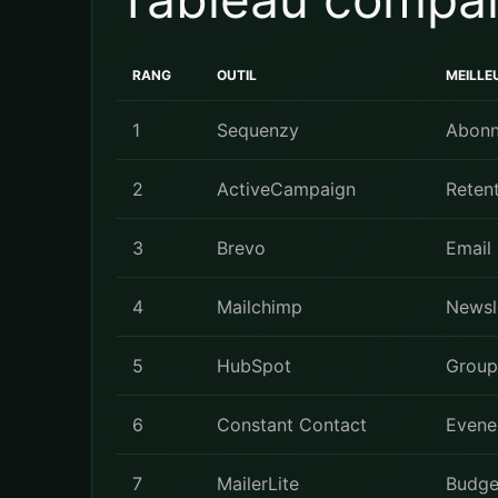
RANG
OUTIL
MEILLE
1
Sequenzy
Abonn
2
ActiveCampaign
Retent
3
Brevo
Email
4
Mailchimp
Newsl
5
HubSpot
Groupe
6
Constant Contact
Evene
7
MailerLite
Budge