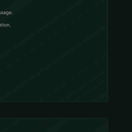
ssage.
tion.