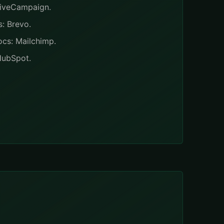
tiveCampaign.
: Brevo.
cs: Mailchimp.
HubSpot.