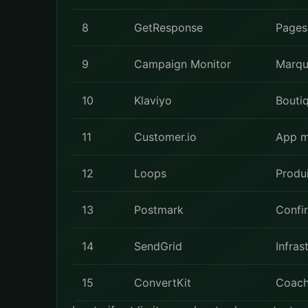
8
GetResponse
Pages 
9
Campaign Monitor
Marqu
10
Klaviyo
Bouti
11
Customer.io
App m
12
Loops
Produi
13
Postmark
Confi
14
SendGrid
Infras
15
ConvertKit
Coach