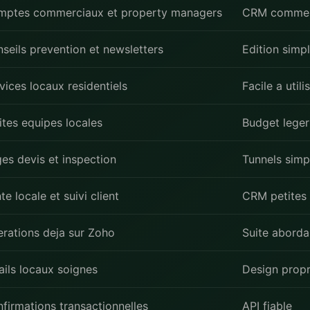
mptes commerciaux et property managers
CRM commer
seils prevention et newsletters
Edition simp
vices locaux residentiels
Facile a utili
ites equipes locales
Budget leger
es devis et inspection
Tunnels simp
te locale et suivi client
CRM petites
rations deja sur Zoho
Suite aborda
ils locaux soignes
Design prop
firmations transactionnelles
API fiable