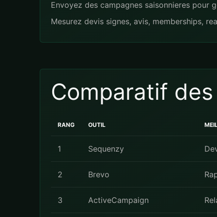
Envoyez des campagnes saisonnieres pour gel,
Mesurez devis signes, avis, memberships, rea
Comparatif des
RANG
OUTIL
MEI
1
Sequenzy
Dev
2
Brevo
Rap
3
ActiveCampaign
Rel