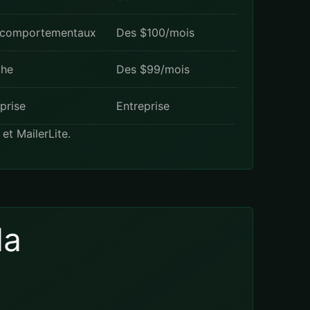
 comportementaux
Des $100/mois
che
Des $99/mois
prise
Entreprise
et
MailerLite
.
la