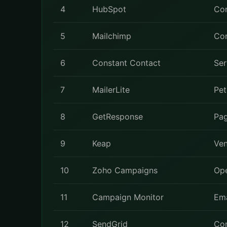
4
HubSpot
Co
5
Mailchimp
Con
6
Constant Contact
Ser
7
MailerLite
Pet
8
GetResponse
Pag
9
Keap
Ven
10
Zoho Campaigns
Ope
11
Campaign Monitor
Ema
12
SendGrid
Con