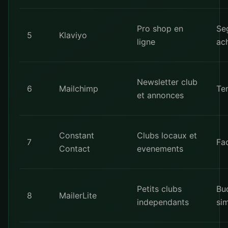
Pro shop en
Se
5
Klaviyo
ligne
ac
Newsletter club
6
Mailchimp
Te
et annonces
Constant
Clubs locaux et
7
Fac
Contact
evenements
Petits clubs
Bu
8
MailerLite
independants
sim