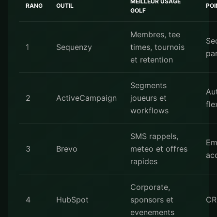
MEILLEUR USAGE
RANG
OUTIL
POI
GOLF
Membres, tee
Se
1
Sequenzy
times, tournois
par
et retention
Segments
Au
2
ActiveCampaign
joueurs et
fle
workflows
SMS rappels,
Em
3
Brevo
meteo et offres
ac
rapides
Corporate,
4
HubSpot
sponsors et
CR
evenements