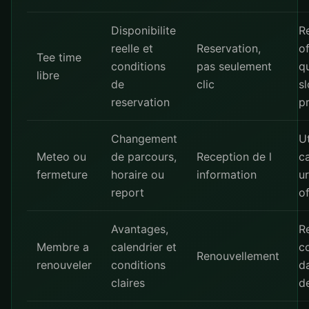
Disponibilite
Re
reelle et
Reservation,
o
Tee time
conditions
pas seulement
q
libre
de
clic
sl
reservation
pr
Changement
Ut
Meteo ou
de parcours,
Reception de l
c
fermeture
horaire ou
information
u
report
of
Avantages,
R
Membre a
calendrier et
co
Renouvellement
renouveler
conditions
d
claires
d