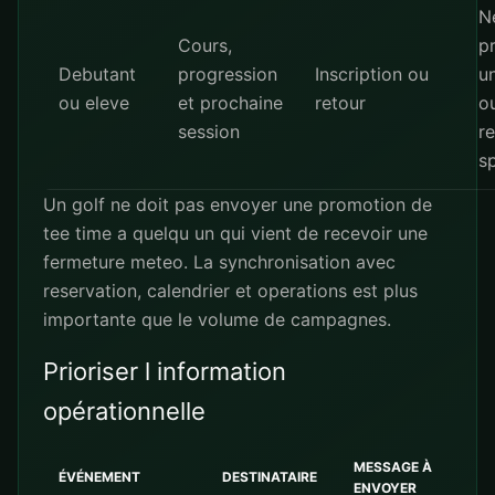
N
Cours,
p
Debutant
progression
Inscription ou
u
ou eleve
et prochaine
retour
o
session
re
sp
Un golf ne doit pas envoyer une promotion de
tee time a quelqu un qui vient de recevoir une
fermeture meteo. La synchronisation avec
reservation, calendrier et operations est plus
importante que le volume de campagnes.
Prioriser l information
opérationnelle
MESSAGE À
ÉVÉNEMENT
DESTINATAIRE
ENVOYER