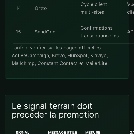
Cycle client
Vu
14
Ortto
multi-sites
cli
Confirmations
15
SendGrid
API
transactionnelles
Tarifs a verifier sur les pages officielles:
ActiveCampaign
,
Brevo
,
HubSpot
,
Klaviyo
,
Mailchimp
,
Constant Contact
et
MailerLite
.
Le signal terrain doit
preceder la promotion
SIGNAL
MESSAGE UTILE
MESURE
G