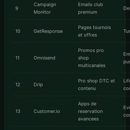
Campaign
Emails club
9
Des
Monitor
premium
Pages tournois
10
GetResponse
Tu
et offres
Promos pro
Em
11
Omnisend
shop
pu
multicanales
Pro shop DTC et
Lif
12
Drip
contenu
co
Apps de
Ev
13
Customer.io
reservation
co
avancees