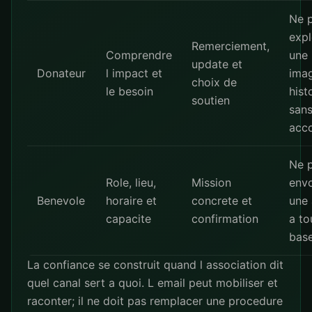
Ne 
expl
Remerciement,
Comprendre
une
update et
Donateur
l impact et
ima
choix de
le besoin
hist
soutien
san
acc
Ne 
Role, lieu,
Mission
env
Benevole
horaire et
concrete et
une 
capacite
confirmation
a to
bas
La confiance se construit quand l association dit
quel canal sert a quoi. L email peut mobiliser et
raconter; il ne doit pas remplacer une procedure