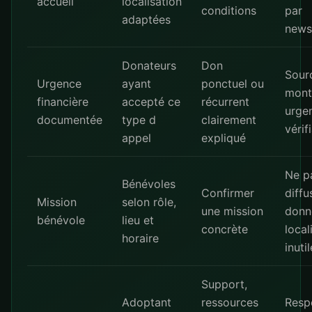
accueil
localisation
conditions
par
adaptées
news
Donateurs
Don
Sour
Urgence
ayant
ponctuel ou
mont
financière
accepté ce
récurrent
urge
documentée
type d
clairement
vérif
appel
expliqué
Ne p
Bénévoles
Confirmer
diffu
Mission
selon rôle,
une mission
donn
bénévole
lieu et
concrète
local
horaire
inuti
Support,
Adoptant
ressources
Resp