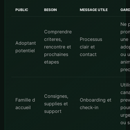
PUBLIC
BESOIN
MESSAGE UTILE
GARD
Ne 
Comprendre
pro
criteres,
Processus
une
Adoptant
rencontre et
clair et
ado
potentiel
prochaines
contact
ou 
etapes
anim
prec
Utili
cana
Consignes,
Famille d
Onboarding et
pre
supplies et
accueil
check-in
pou
support
urg
ou s