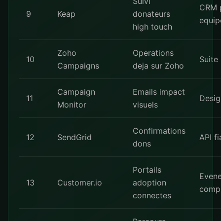
Suivi
CRM p
9
Keap
donateurs
equip
high touch
Zoho
Operations
10
Suite
Campaigns
deja sur Zoho
Campaign
Emails impact
11
Desig
Monitor
visuels
Confirmations
12
SendGrid
API fi
dons
Portails
Even
13
Customer.io
adoption
comp
connectes