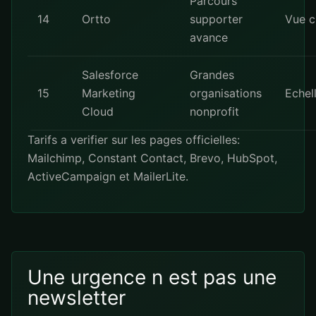
Parcours
14
Ortto
supporter
Vue cl
avance
Salesforce
Grandes
15
Marketing
organisations
Echel
Cloud
nonprofit
Tarifs a verifier sur les pages officielles:
Mailchimp
,
Constant Contact
,
Brevo
,
HubSpot
,
ActiveCampaign
et
MailerLite
.
Une urgence n est pas une
newsletter