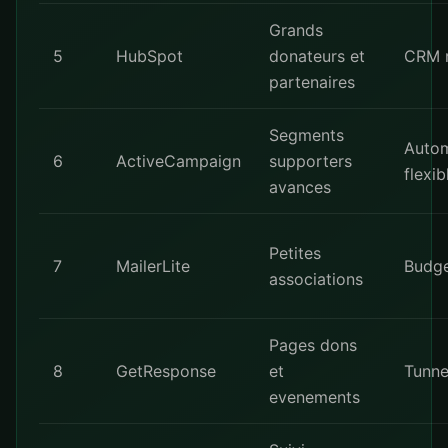
Grands
5
HubSpot
donateurs et
CRM r
partenaires
Segments
Autom
6
ActiveCampaign
supporters
flexib
avances
Petites
7
MailerLite
Budge
associations
Pages dons
8
GetResponse
et
Tunne
evenements