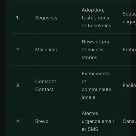
Adoption,
Seque
1
Sequenzy
foster, dons
enga
et benevoles
Newsletters
2
Mailchimp
et succes
Editi
stories
Evenements
Constant
et
3
Facile
Contact
communaute
locale
Alertes
4
Brevo
urgence email
Canau
et SMS