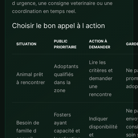
d urgence, une consigne veterinaire ou une
coordination en temps reel.
Choisir le bon appel à l action
PUBLIC
ACTION À
SITUATION
GARD
PRIORITAIRE
DEMANDER
Lire les
Adoptants
critères et
Ne p
Animal prêt
qualifiés
demander
prome
à rencontrer
dans la
une
adop
zone
rencontre
Ne p
Fosters
Indiquer
envo
Besoin de
ayant
disponibilité
cons
famille d
capacité et
et
soin 