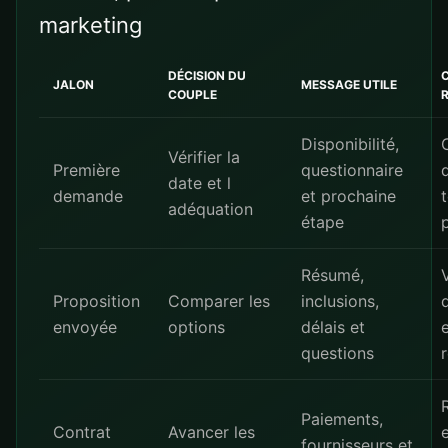
marketing
DÉCISION DU
JALON
MESSAGE UTILE
COUPLE
Disponibilité,
Vérifier la
Première
questionnaire
date et l
demande
et prochaine
adéquation
étape
Résumé,
Proposition
Comparer les
inclusions,
envoyée
options
délais et
questions
r
Paiements,
Contrat
Avancer les
fournisseurs et