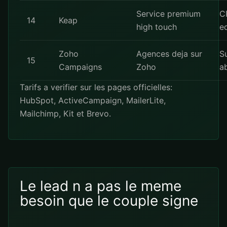
Service premium
C
14
Keap
high touch
e
Zoho
Agences deja sur
S
15
Campaigns
Zoho
a
Tarifs a verifier sur les pages officielles:
HubSpot
,
ActiveCampaign
,
MailerLite
,
Mailchimp
,
Kit
et
Brevo
.
Le lead n a pas le meme
besoin que le couple signe