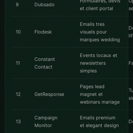
Formulaires, devis
O
9
Dubsado
et client portal
s
Emails tres
D
10
Flodesk
visuels pour
li
marques wedding
Events locaux et
Constant
11
newsletters
Fa
Contact
simples
Pages lead
T
12
GetResponse
magnet et
s
webinars mariage
Campaign
Emails premium
13
D
Monitor
et elegant design