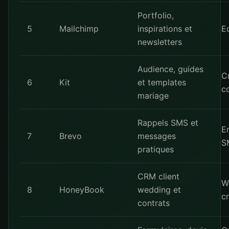
Portfolio,
5
Mailchimp
inspirations et
Ed
newsletters
Audience, guides
C
6
Kit
et templates
c
mariage
Rappels SMS et
E
7
Brevo
messages
S
pratiques
CRM client
W
8
HoneyBook
wedding et
c
contrats