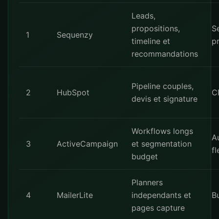
Leads,
propositions,
S
1
Sequenzy
timeline et
p
recommandations
Pipeline couples,
2
HubSpot
C
devis et signature
Workflows longs
A
3
ActiveCampaign
et segmentation
fl
budget
Planners
4
MailerLite
independants et
B
pages capture