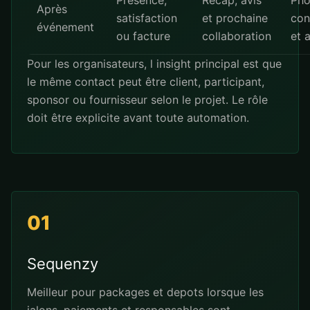
Présence,
Recap, avis
Pho
Après
satisfaction
et prochaine
con
événement
ou facture
collaboration
et 
Pour les organisateurs, l insight principal est que
le même contact peut être client, participant,
sponsor ou fournisseur selon le projet. Le rôle
doit être explicite avant toute automation.
01
Sequenzy
Meilleur pour packages et depots lorsque les