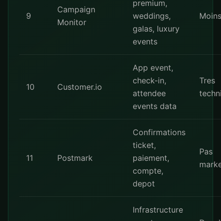
premium,
Campaign
9
weddings,
Moin
Monitor
galas, luxury
events
App event,
check-in,
Tres
10
Customer.io
attendee
techn
events data
Confirmations
ticket,
Pas
11
Postmark
paiement,
marke
compte,
depot
Infrastructure