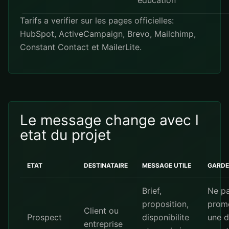
education
Tarifs a verifier sur les pages officielles:
HubSpot
,
ActiveCampaign
,
Brevo
,
Mailchimp
,
Constant Contact
et
MailerLite
.
Le message change avec l
etat du projet
ETAT
DESTINATAIRE
MESSAGE UTILE
GARDE
Brief,
Ne p
proposition,
prom
Client ou
Prospect
disponibilite
une d
entreprise