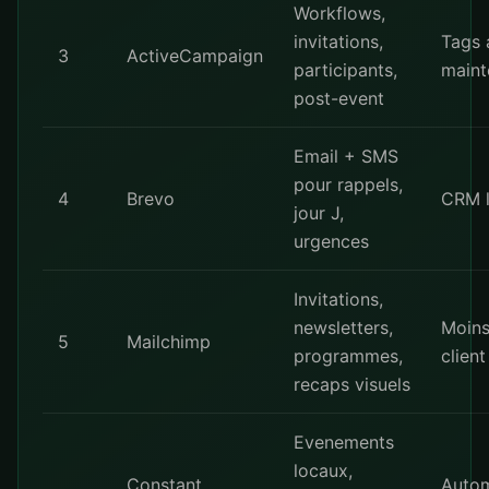
Workflows,
invitations,
Tags 
3
ActiveCampaign
participants,
maint
post-event
Email + SMS
pour rappels,
4
Brevo
CRM l
jour J,
urgences
Invitations,
newsletters,
Moins
5
Mailchimp
programmes,
client
recaps visuels
Evenements
locaux,
Constant
Autom