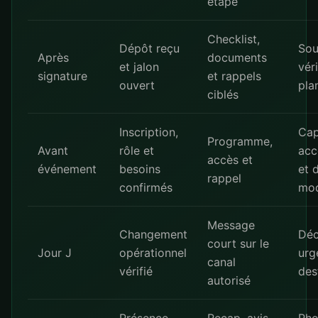
étape
Checklist,
Dépôt reçu
Sou
Après
documents
et jalon
vér
signature
et rappels
ouvert
pla
ciblés
Inscription,
Cap
Programme,
Avant
rôle et
acc
accès et
événement
besoins
et 
rappel
confirmés
mod
Message
Changement
Déc
court sur le
Jour J
opérationnel
urg
canal
vérifié
des
autorisé