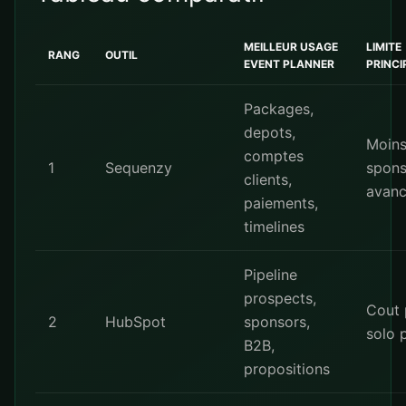
MEILLEUR USAGE
LIMITE
RANG
OUTIL
EVENT PLANNER
PRINCI
Packages,
depots,
Moin
comptes
1
Sequenzy
spons
clients,
avan
paiements,
timelines
Pipeline
prospects,
Cout 
2
HubSpot
sponsors,
solo 
B2B,
propositions