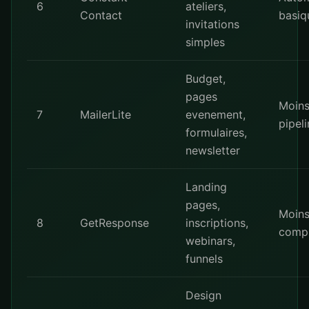
6
ateliers,
Contact
basiq
invitations
simples
Budget,
pages
Moin
7
MailerLite
evenement,
pipel
formulaires,
newsletter
Landing
pages,
Moins
8
GetResponse
inscriptions,
comp
webinars,
funnels
Design