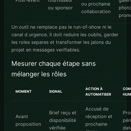
Post-event
fournisseur
galer
ou prochaine
ou sponsor
photo
collaboration
prom
Un outil ne remplace pas le run-of-show ni le
canal d urgence. Il doit reduire les oublis, garder
les roles separes et transformer les jalons du
projet en messages verifiables.
Mesurer chaque étape sans
mélanger les rôles
ACTION À
CON
MOMENT
SIGNAL
AUTOMATISER
HUM
Accusé de
Brief reçu et
Pro
Avant
réception et
disponibilité
pér
proposition
prochaine
vérifiée
dat