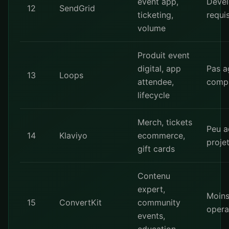
event app,
Devel
12
SendGrid
ticketing,
requi
volume
Produit event
digital, app
Pas a
13
Loops
attendee,
comp
lifecycle
Merch, tickets
Peu a
14
Klaviyo
ecommerce,
proje
gift cards
Contenu
expert,
Moin
15
ConvertKit
community
opera
events,