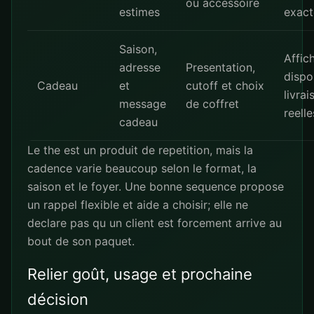
ou accessoire
estimes
exact
Saison,
Affic
adresse
Presentation,
dispon
Cadeau
et
cutoff et choix
livrai
message
de coffret
reelle
cadeau
Le the est un produit de repetition, mais la
cadence varie beaucoup selon le format, la
saison et le foyer. Une bonne sequence propose
un rappel flexible et aide a choisir; elle ne
declare pas qu un client est forcement arrive au
bout de son paquet.
Relier goût, usage et prochaine
décision