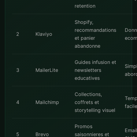
retention
Shopify,
recommandations
Donn
2
Klaviyo
et panier
ecom
abandonne
Guides infusion et
Simpl
3
MailerLite
newsletters
abor
educatives
Collections,
Temp
4
Mailchimp
coffrets et
facil
storytelling visuel
Promos
Email
5
Brevo
saisonnieres et