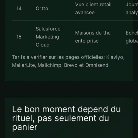
Vue client retail
Jour
14
Ortto
avancee
analy
Salesforce
Maisons de the
Echel
15
Marketing
enterprise
globa
Cloud
Tarifs a verifier sur les pages officielles:
Klaviyo
,
MailerLite
,
Mailchimp
,
Brevo
et
Omnisend
.
Le bon moment depend du
rituel, pas seulement du
panier