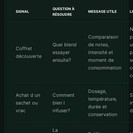
QUESTION À
SIGNAL
MESSAGE UTILE
L
RÉSOUDRE
N
Comparaison
p
Quel blend
de notes,
u
Coffret
essayer
intensité et
p
découverte
ensuite?
moment de
s
consommation
c
Dosage,
Achat d un
Comment
S
température,
sachet ou
bien l
i
durée et
vrac
infuser?
d
conservation
La