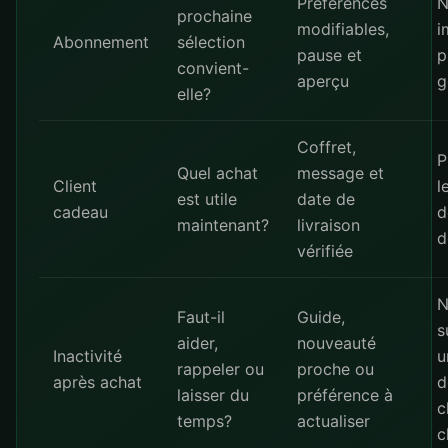
Préférences
N
prochaine
modifiables,
i
Abonnement
sélection
pause et
p
convient-
aperçu
g
elle?
Coffret,
P
Quel achat
message et
Client
l
est utile
date de
cadeau
d
maintenant?
livraison
d
vérifiée
N
Faut-il
Guide,
s
aider,
nouveauté
Inactivité
u
rappeler ou
proche ou
après achat
d
laisser du
préférence à
c
temps?
actualiser
c