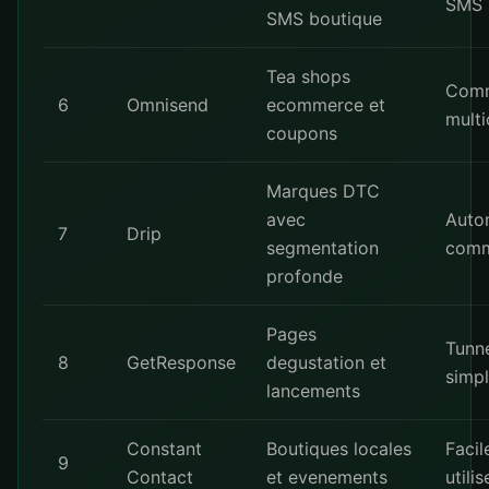
SMS
SMS boutique
Tea shops
Com
6
Omnisend
ecommerce et
multi
coupons
Marques DTC
avec
Auto
7
Drip
segmentation
comm
profonde
Pages
Tunn
8
GetResponse
degustation et
simp
lancements
Constant
Boutiques locales
Facil
9
Contact
et evenements
utilis