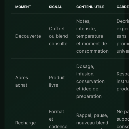
MOMENT
SIGNAL
CONTENU UTILE
GARDE
Notes,
Decri
Coffret
intensite,
exper
Decouverte
ou blend
temperature
sans
consulte
et moment de
prom
consommation
unive
Dosage,
infusion,
Respe
Apres
Produit
conservation
instr
achat
livre
et idee de
produ
preparation
Format
Ne p
Rappel, pause,
et
suppo
Recharge
nouveau blend
cadence
cons