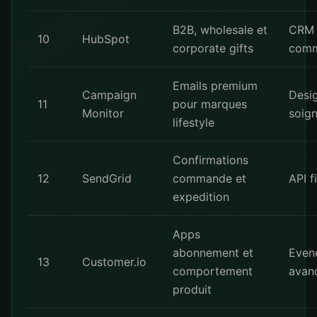
B2B, wholesale et
CRM
10
HubSpot
corporate gifts
comm
Emails premium
Campaign
Desi
11
pour marques
Monitor
soig
lifestyle
Confirmations
12
SendGrid
commande et
API f
expedition
Apps
abonnement et
Even
13
Customer.io
comportement
avan
produit