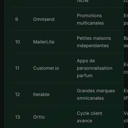
niche
c
Promotions
E
9
Omnisend
multicanales
p
Petites maisons
B
10
MailerLite
independantes
si
Apps de
E
11
Customer.io
personnalisation
c
parfum
Grandes marques
E
12
Iterable
omnicanales
li
Cycle client
V
13
Ortto
avance
cl