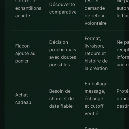
Coffret d
test et
Ne pa
Découverte
échantillons
demande
auto
comparative
acheté
de retour
le fl
volontaire
Format,
Décision
Ne p
Flacon
livraison,
proche mais
rempl
ajouté au
retours et
avec doutes
infor
panier
histoire de
possibles
une r
la création
Emballage,
Besoin de
message,
Proté
Achat
choix et de
échange
donn
cadeau
date fiable
et cutoff
desti
vérifié
Rappel