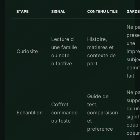
ETAPE
SIGNAL
CONTENU UTILE
GARDE
Ne p
prese
Lecture d
Histoire,
une
une famille
matieres et
Curiosite
impre
ou note
contexte de
subje
olfactive
port
comm
fait
Ne p
Guide de
supp
Coffret
test,
qu un
Echantillon
commande
comparaison
signif
ou teste
et
coup
preference
coeur