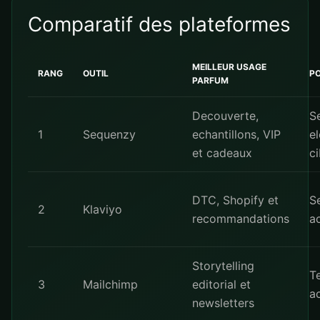
Comparatif des plateformes
MEILLEUR USAGE
RANG
OUTIL
PO
PARFUM
Decouverte,
S
1
Sequenzy
echantillons, VIP
e
et cadeaux
ci
DTC, Shopify et
S
2
Klaviyo
recommandations
a
Storytelling
T
3
Mailchimp
editorial et
a
newsletters