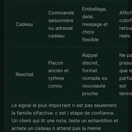
Emballage,
Commande
Affic
delai,
saisonniere
cutof
Cadeau
message et
ou adresse
retou
choix
cadeau
reels
flexible
Rappel
Ne p
Flacon
discret,
pres
ancien et
format
que l
Reachat
rythme
nomade ou
parf
connu
nouveaute
est
proche
termi
Le signal le plus important n est pas seulement
la famille olfactive: c est l etape de confiance.
Un client qui lit une note, teste un echantillon et
achete un cadeau n attend pas la meme