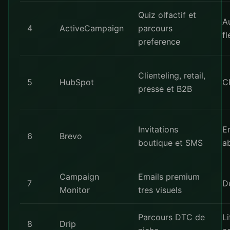
Quiz olfactif et
A
4
ActiveCampaign
parcours
fl
preference
Clienteling, retail,
5
HubSpot
C
presse et B2B
Invitations
E
6
Brevo
boutique et SMS
a
Campaign
Emails premium
7
De
Monitor
tres visuels
Parcours DTC de
Li
8
Drip