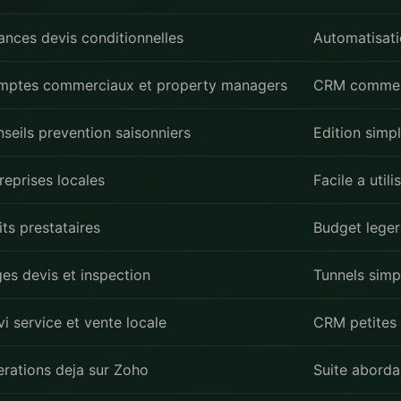
ances devis conditionnelles
Automatisati
mptes commerciaux et property managers
CRM commer
seils prevention saisonniers
Edition simp
reprises locales
Facile a utili
its prestataires
Budget leger
es devis et inspection
Tunnels simp
vi service et vente locale
CRM petites
rations deja sur Zoho
Suite aborda