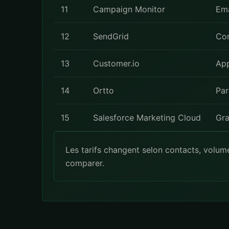
11
Campaign Monitor
Ema
12
SendGrid
Con
13
Customer.io
App
14
Ortto
Par
15
Salesforce Marketing Cloud
Gra
Les tarifs changent selon contacts, volum
comparer.