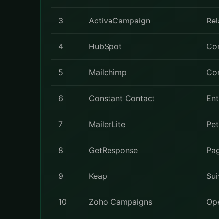
3
ActiveCampaign
Rel
4
HubSpot
Co
5
Mailchimp
Con
6
Constant Contact
Ent
7
MailerLite
Pet
8
GetResponse
Pag
9
Keap
Sui
10
Zoho Campaigns
Ope