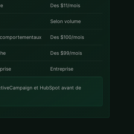
re
Des $11/mois
Selon volume
 comportementaux
Des $100/mois
che
Des $99/mois
prise
Entreprise
ctiveCampaign
et
HubSpot
avant de