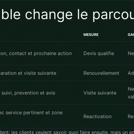
ible change le parco
MESURE
GA
ion, contact et prochaine action
Devis qualifie
Ne
aration et visite suivante
Renouvellement
Ad
Ne
uivi, prevention et avis
Visite suivante
va
ec service pertinent et zone
Reactivation
Re
dent: les clients veulent savoir quoi faire ensuite, mais un