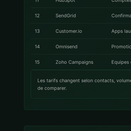
11
HubSpot
Comptes
12
SendGrid
Confirma
13
Customer.io
Apps la
14
Omnisend
Promotio
15
Zoho Campaigns
Equipes 
Les tarifs changent selon contacts, volum
de comparer.