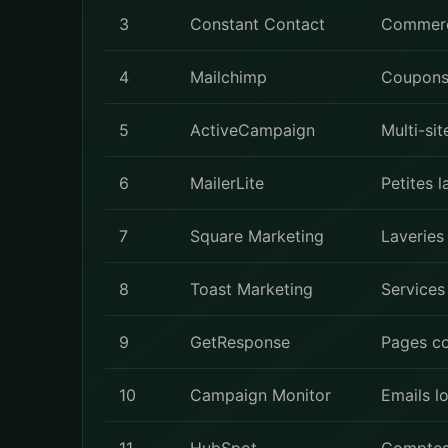
3
Constant Contact
Commerc
4
Mailchimp
Coupons 
5
ActiveCampaign
Multi-si
6
MailerLite
Petites 
7
Square Marketing
Laveries 
8
Toast Marketing
Services
9
GetResponse
Pages co
10
Campaign Monitor
Emails l