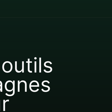
outils
agnes
r