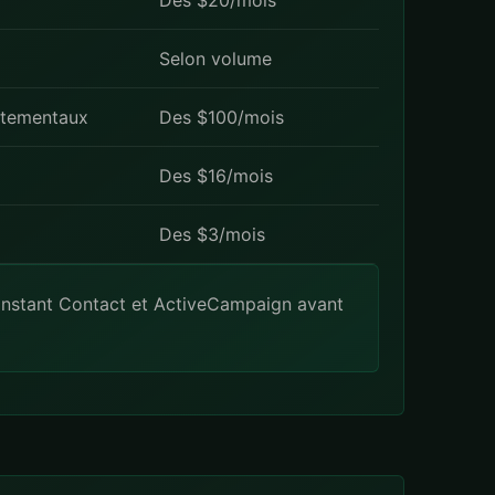
Des $20/mois
Selon volume
tementaux
Des $100/mois
Des $16/mois
Des $3/mois
nstant Contact
et
ActiveCampaign
avant