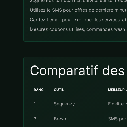
Segmentez par quartier, service utilise, freque
Utilisez le SMS pour offres de derniere minut
Gardez l email pour expliquer les services, 
Mesurez coupons utilises, commandes wash and 
Comparatif des
RANG
OUTIL
MEILLEUR 
1
Sequenzy
Fidelite,
2
Brevo
SMS prom