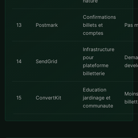
nature
Confirmations
13
Postmark
billets et
Pas m
comptes
Infrastructure
pour
Dema
14
SendGrid
plateforme
deve
billetterie
Education
Moin
15
ConvertKit
jardinage et
billet
communaute