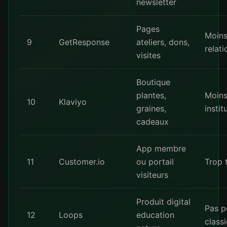
newsletter
Pages
Moin
9
GetResponse
ateliers, dons,
relati
visites
Boutique
plantes,
Moins
10
Klaviyo
graines,
instit
cadeaux
App membre
11
Customer.io
ou portail
Trop 
visiteurs
Produit digital
Pas p
12
Loops
education
class