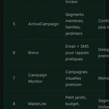
locaux
Segments
membres,
Confi
5
ActiveCampaign
familles,
plus 
jardiniers
Email + SMS
Desig
6
Brevo
pour rappels
prem
pratiques
Campagnes
Campaign
7
visuelles
Moin
Monitor
premium
Petit jardin,
Segme
8
MailerLite
budget,
limite