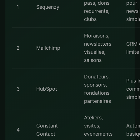
pass, dons
pour
1
Sequenzy
recurrents,
newsl
clubs
simpl
Floraisons,
newsletters
CRM 
2
Mailchimp
visuelles,
limite
saisons
Donateurs,
Plus 
sponsors,
3
HubSpot
comm
fondations,
simpl
partenaires
Ateliers,
Constant
visites,
Autom
4
Contact
evenements
basiq