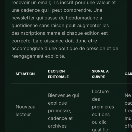
recevoir un email; il s inscrit pour une valeur et
une cadence qu il peut comprendre. Une
newsletter qui passe de hebdomadaire a
quotidienne sans raison peut augmenter les
desinscriptions meme si chaque edition est
correcte. La croissance doit donc etre
accompagnee d une politique de pression et de
reengagement explicite.
DECISION
SIGNAL A
SITUATION
GAR
EDITORIALE
SUIVRE
Lecture
Bienvenue qui
Ne
des
explique
cac
Nouveau
premieres
promesse,
fre
lecteur
editions
cadence et
mul
ou clic
archives
off
qualifie