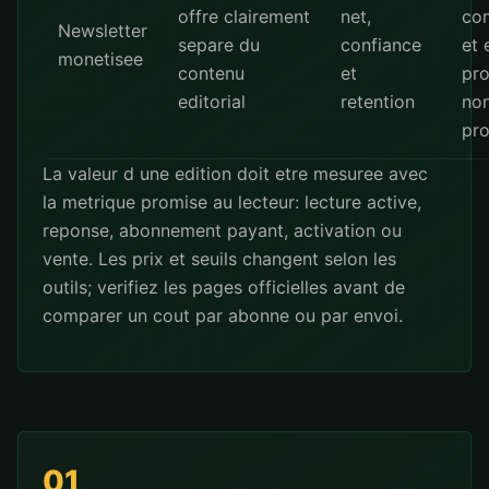
offre clairement
net,
co
Newsletter
separe du
confiance
et 
monetisee
contenu
et
pr
editorial
retention
no
pr
La valeur d une edition doit etre mesuree avec
la metrique promise au lecteur: lecture active,
reponse, abonnement payant, activation ou
vente. Les prix et seuils changent selon les
outils; verifiez les pages officielles avant de
comparer un cout par abonne ou par envoi.
01